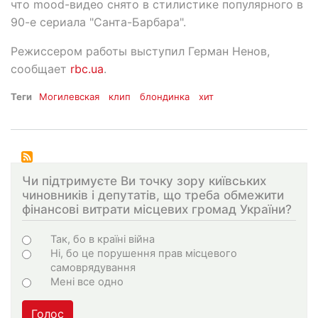
что mood-видео снято в стилистике популярного в
90-е сериала "Санта-Барбара".
Режиссером работы выступил Герман Ненов,
сообщает
rbc.ua
.
Теги
Могилевская
клип
блондинка
хит
Чи підтримуєте Ви точку зору київських
чиновників і депутатів, що треба обмежити
фінансові витрати місцевих громад України?
Choices
Так, бо в країні війна
Ні, бо це порушення прав місцевого
самоврядування
Мені все одно
Голос