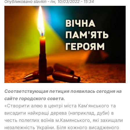
Опубликовано
slavkin
-
пн, 10/03/2022 - 15:34
Соответствующая петиция появилась сегодня на
сайте городского совета.
«Створити алею в центрі міста Кам'янського та
висадити найкращі дерева (наприклад, дуби) в
честь полеглих воїнів м.Камянського, які захищали
незалежність України. Біля кожного висадженого