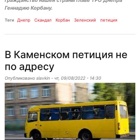
гражданство нашей страны главе ТРО Днепра
Геннадию Корбану.
Теги
Днепр
Скандал
Корбан
Зеленский
петиция
В Каменском петиция не
по адресу
Опубликовано
slavkin
-
чт, 09/08/2022 - 14:30