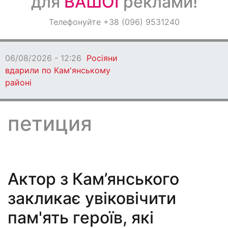
для
ВАШОЇ
реклами!
Оголошення
Телефонуйте +38 (096) 9531240
Світ навкруги
іяни
06/08/2
ому
Дніпро
петиция
Актор з Кам’янського
закликає увіковічити
пам'ять героїв, які