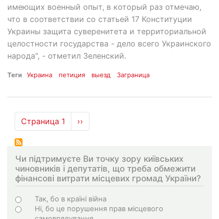
имеющих военный опыт, в который раз отмечаю,
что в соответствии со статьей 17 Конституции
Украины защита суверенитета и территориальной
целостности государства - дело всего Украинского
народа", - отметил Зеленский.
Теги
Украина
петиция
выезд
Заграница
Нумерация
Страница 1
Следующая
››
страниц
страница
Чи підтримуєте Ви точку зору київських
чиновників і депутатів, що треба обмежити
фінансові витрати місцевих громад України?
Choices
Так, бо в країні війна
Ні, бо це порушення прав місцевого
самоврядування