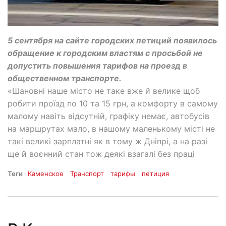
5 сентября на сайте городских петиций появилось
обращение к городским властям с просьбой не
допустить повышения тарифов на проезд в
общественном транспорте.
«Шановні наше місто не таке вже й велике щоб
робити проїзд по 10 та 15 грн, а комфорту в самому
малому навіть відсутній, графіку немає, автобусів
на маршрутах мало, в нашому маленькому місті не
такі великі зарплатні як в тому ж Дніпрі, а на разі
ще й воєнний стан тож деякі взагалі без праці
Теги
Каменское
Транспорт
тарифы
петиция