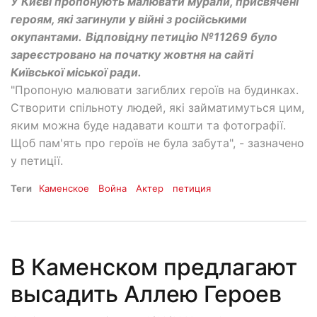
У Києві пропонують малювати мурали, присвячені
героям, які загинули у війні з російськими
окупантами.
Відповідну петицію №11269 було
зареєстровано на початку жовтня на сайті
Київської міської ради.
"Пропоную малювати загиблих героїв на будинках.
Створити спільноту людей, які займатимуться цим,
яким можна буде надавати кошти та фотографії.
Щоб пам'ять про героїв не була забута", - зазначено
у петиції.
Теги
Каменское
Война
Актер
петиция
В Каменском предлагают
высадить Аллею Героев