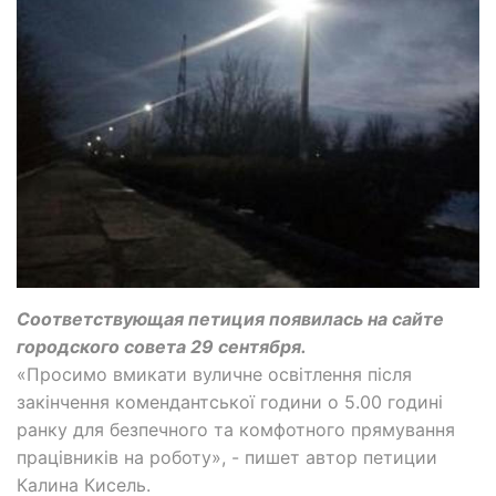
Соответствующая петиция появилась на сайте
городского совета 29 сентября.
«Просимо вмикати вуличне освітлення після
закінчення комендантської години о 5.00 годині
ранку для безпечного та комфотного прямування
працівників на роботу», - пишет автор петиции
Калина Кисель.