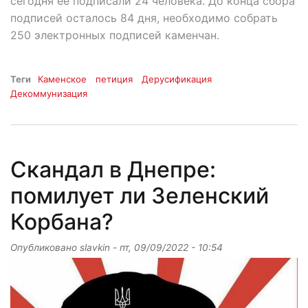
сегодня ее подписали 24 человека. До конца сбора
подписей осталось 84 дня, необходимо собрать
250 электронных подписей каменчан.
Теги
Каменское
петиция
Дерусификация
Декоммунизация
Скандал в Днепре:
помилует ли Зеленский
Корбана?
Опубликовано
slavkin
-
пт, 09/09/2022 - 10:54