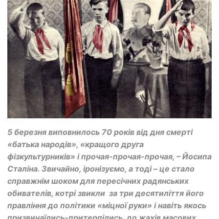
5 березня виповнилось 70 років від дня смерті
«батька народів», «кращого друга
фізкультурників» і прочая-прочая-прочая, – Йосипа
Сталіна. Звичайно, іронізуємо, а тоді – це стало
справжнім шоком для пересічних радянських
обивателів, котрі звикли за три десятиліття його
правління до політики «міцної руки» і навіть якось
призвичаїлись-притерпілись до жахів масових