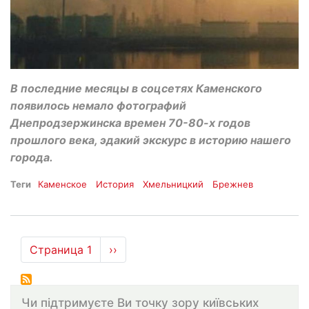
В последние месяцы в соцсетях Каменского
появилось немало фотографий
Днепродзержинска времен 70-80-х годов
прошлого века, эдакий экскурс в историю нашего
города.
Теги
Каменское
История
Хмельницкий
Брежнев
Нумерация
Страница 1
Следующая
››
страниц
страница
Чи підтримуєте Ви точку зору київських