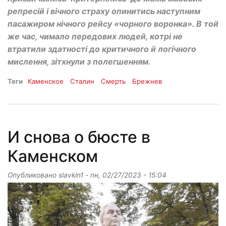
репресій і вічного страху опинитись наступним
пасажиром нічного рейсу «чорного воронка». В той
же час, чимало передових людей, котрі не
втратили здатності до критичного й логічного
мислення, зітхнули з полегшенням.
Теги
Каменское
Сталин
Смерть
Брежнев
И снова о бюсте в
Каменском
Опубликовано
slavkin1
-
пн, 02/27/2023 - 15:04