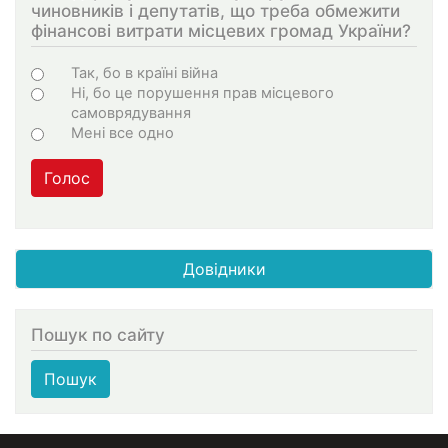
чиновників і депутатів, що треба обмежити
фінансові витрати місцевих громад України?
Choices
Так, бо в країні війна
Ні, бо це порушення прав місцевого
самоврядування
Мені все одно
Голос
Довідники
Пошук по сайту
Пошук