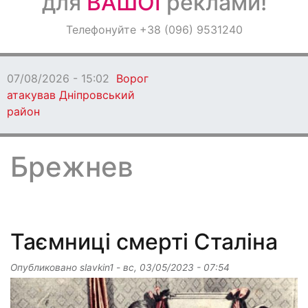
для
ВАШОЇ
реклами!
Оголошення
Телефонуйте +38 (096) 9531240
Світ навкруги
07/08/2026 - 13:53
На Дніпропетровщині
чоловік вчинив стрілянину у місті
Брежнев
Таємниці смерті Сталіна
Опубликовано
slavkin1
-
вс, 03/05/2023 - 07:54