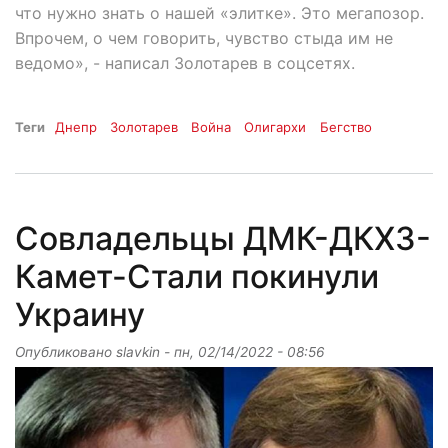
что нужно знать о нашей «элитке». Это мегапозор.
Впрочем, о чем говорить, чувство стыда им не
ведомо», - написал Золотарев в соцсетях.
Теги
Днепр
Золотарев
Война
Олигархи
Бегство
Совладельцы ДМК-ДКХЗ-
Камет-Стали покинули
Украину
Опубликовано
slavkin
-
пн, 02/14/2022 - 08:56