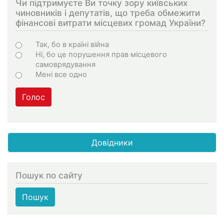
Чи підтримуєте Ви точку зору київських
чиновників і депутатів, що треба обмежити
фінансові витрати місцевих громад України?
Choices
Так, бо в країні війна
Ні, бо це порушення прав місцевого
самоврядування
Мені все одно
Голос
Довідники
Пошук по сайту
Пошук