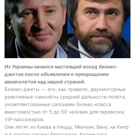
Из Украины начался настоящий исход бизнес-
джетов после объявления о прекращении
авиаполетов над нашей страной.
Бизнес-джеты — это, как правило, двухмоторные
реактивные самолёты средней дальности полёта,
укомплектованные салонами бизнес-класса
вместимостью от 5 до 50 человек для перевозки
VIP-пассажиров.
Они летят из Киева в Ниццу, Мюнхен, Вену, на Кипр
и в другие страны Евросоюза. Кроме того,