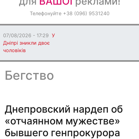
для
ВАШОЇ
реклами!
Оголошення
Телефонуйте +38 (096) 9531240
Світ навкруги
07/08/2026 - 17:29
У
Дніпрі зникли двоє
чоловіків
Бегство
Днепровский нардеп об
«отчаянном мужестве»
бывшего генпрокурора