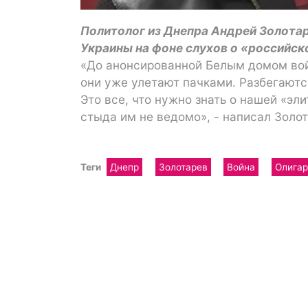
Политолог из Днепра Андрей Золота
Украины на фоне слухов о «российск
«До анонсированной Белым домом войн
они уже улетают пачками. Разбегаются
Это все, что нужно знать о нашей «эли
стыда им не ведомо», - написал Золот
Теги
Днепр
Золотарев
Война
Олигар