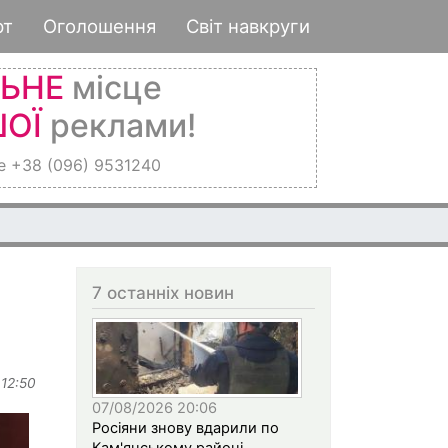
рт
Оголошення
Світ навкруги
ЛЬНЕ
місце
ОЇ
реклами!
е +38 (096) 9531240
7 останніх новин
 12:50
07/08/2026 20:06
Росіяни знову вдарили по
Кам'янському районі