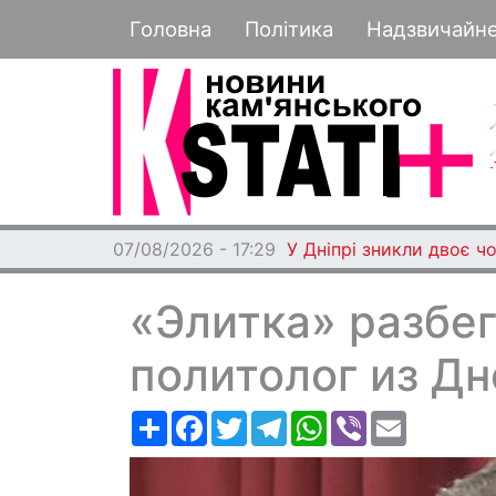
Основная навигация
Головна
Політика
Надзвичайн
07/08/2026 - 17:29
У Дніпрі зникли двоє чо
«Элитка» разбег
политолог из Д
Ресурс
Facebook
Twitter
Telegram
WhatsApp
Viber
Email