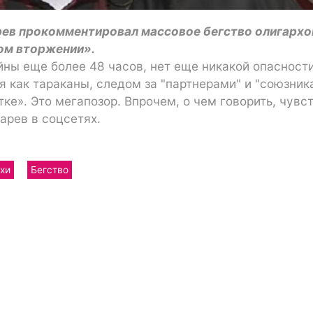
рев прокомментировал массовое бегство олигархо
ом вторжении».
ы еще более 48 часов, нет еще никакой опасности 
 как тараканы, следом за "партнерами" и "союзник
тке». Это мегапозор. Впрочем, о чем говорить, чувс
арев в соцсетях.
хи
Бегство