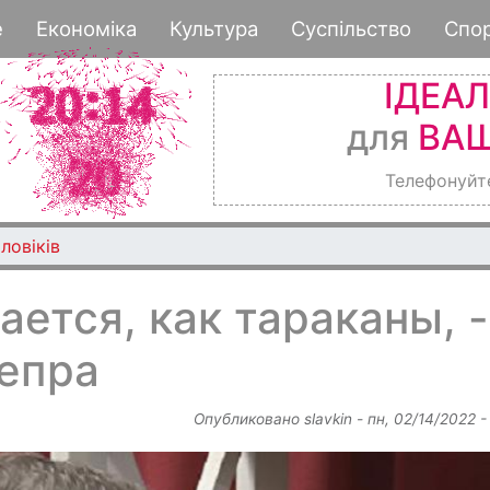
Перейти
е
Економіка
Культура
Суспільство
Спо
к
основному
ІДЕА
содержанию
для
ВАШ
Телефонуйт
ловіків
ается, как тараканы, -
непра
Опубликовано
slavkin
-
пн, 02/14/2022 -