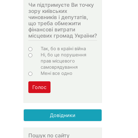
Чи підтримуєте Ви точку
зору київських
чиновників і депутатів,
що треба обмежити
фінансові витрати
місцевих громад України?
Choices
Так, бо в країні війна
Ні, бо це порушення
прав місцевого
самоврядування
Мені все одно
Голос
Довідники
Пошук по сайту