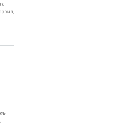
та
равил,
ль
.