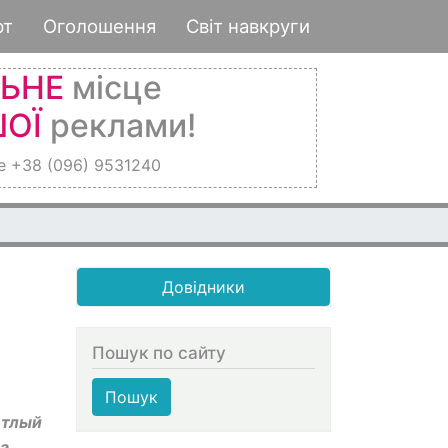
рт
Оголошення
Світ навкруги
ЛЬНЕ
місце
ОЇ
реклами!
е +38 (096) 9531240
Довідники
Пошук по сайту
Пошук
етлый
за