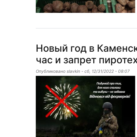
Новый год в Каменс
час и запрет пироте
Опубликовано
slavkin
-
сб, 12/31/2022 - 08:07