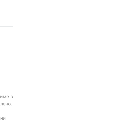
тиме в
лено.
ини