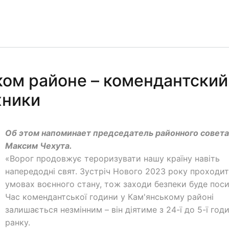
ком районе – комендантский
хники
Об этом напоминает председатель районного совета
Максим Чехута.
«Ворог продовжує тероризувати нашу країну навіть
напередодні свят. Зустріч Нового 2023 року проходи
умовах воєнного стану, тож заходи безпеки буде поси
Час комендантської години у Кам'янському районі
залишається незмінним – він діятиме з 24-ї до 5-ї год
ранку.