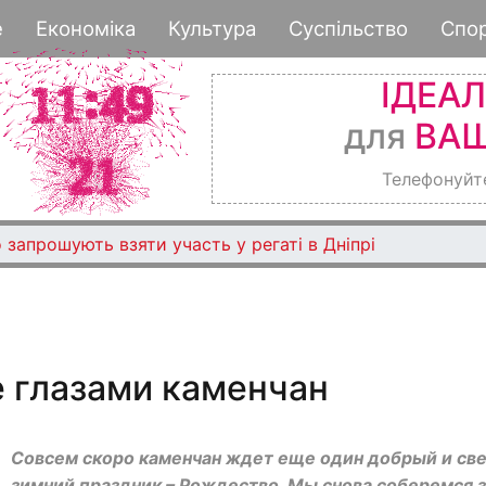
Перейти
е
Економіка
Культура
Суспільство
Спо
к
основному
ІДЕА
содержанию
для
ВАШ
Телефонуйт
 запрошують взяти участь у регаті в Дніпрі
 глазами каменчан
Совсем скоро каменчан ждет еще один добрый и св
зимний праздник – Рождество. Мы снова соберемся 