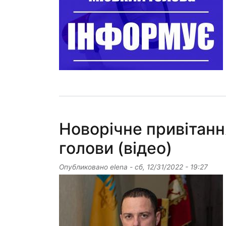
Новорічне привітанн
голови (відео)
Опубликовано
elena
-
сб, 12/31/2022 - 19:27