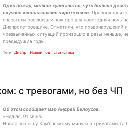
Один пожар, мелкое хулиганство, чуть больше десят
случаев использования пиротехники.
Правоохраните
спасатели рассказали, как прошла новогодняя ночь н
Днепропетровщине. Отметили, что правонарушений и
чрезвычайных ситуаций произошло в разы меньше, ч
предыдущие годы.
Теги
Днепр
Новый Год
статистика
ом: с тревогами, но без ЧП
Об этом сообщает мэр Андрей Белоусов.
«Неділя, 01 січня.
Новорічна ніч у Кам‘янському минула з тривогами та 