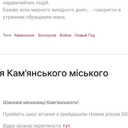
надзвичайних подій.
Бажаю всім мирного вихідного дня!», - говорится в
утреннем обращении мэра.
Теги
Каменское
Белоусов
Война
Новый Год
я Кам’янського міського
Шановні мешканці Кам’янського!
Прийміть щирі вітання з прийдешнім Новим роком 20
Відео можна переглянути
тут
.