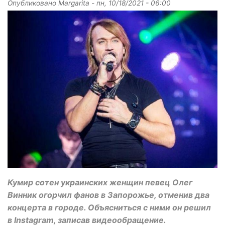
Опубликовано
Margarita
-
пн, 10/18/2021 - 06:00
Кумир сотен украинских женщин певец Олег
Винник огорчил фанов в Запорожье, отменив два
концерта в городе. Объясниться с ними он решил
в Instagram, записав видеообращение.