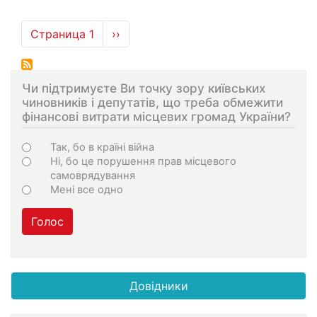
Нумерация
Страница 1
Следующая
››
страниц
страница
Чи підтримуєте Ви точку зору київських
чиновників і депутатів, що треба обмежити
фінансові витрати місцевих громад України?
Choices
Так, бо в країні війна
Ні, бо це порушення прав місцевого
самоврядування
Мені все одно
Голос
Довідники