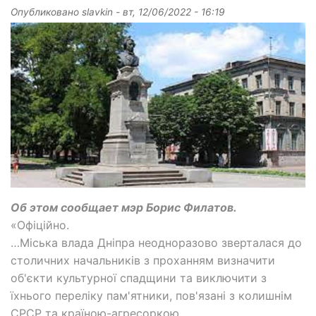
Опубликовано
slavkin
-
вт, 12/06/2022 - 16:19
Об этом сообщает мэр Борис Филатов.
«Офіційно.
…Міська влада Дніпра неодноразово зверталася до
столичних начальників з проханням визначити
об'єкти культурної спадщини та виключити з
їхнього переліку пам'ятники, пов'язані з колишнім
СРСР та країною-агресоркою.