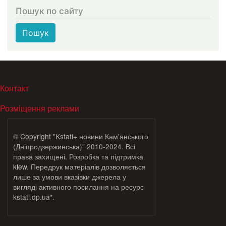
Пошук по сайту
Пошук
МЕНЮ В ПОДВАЛЕ
Контакт
Розміщення реклами
© Copyright "Kstati+ новини Кам'янського
(Дніпродзержинська)" 2010-2024. Всі
права захищені. Розробка та підтримка
klew
. Передрук матеріалів дозволяється
лише за умови вказівки джерела у
вигляді активного посилання на ресурс
kstati.dp.ua*.