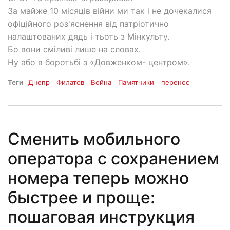
За майже 10 місяців війни ми так і не дочекалися
офіційного роз'яснення від патріотично
налаштованих дядь і тьоть з Мінкульту.
Бо вони сміливі лише на словах.
Ну або в боротьбі з «Довженком- центром».
Теги
Днепр
Филатов
Война
Памятники
перенос
Сменить мобильного
оператора с сохранением
номера теперь можно
быстрее и проще:
пошаговая инструкция