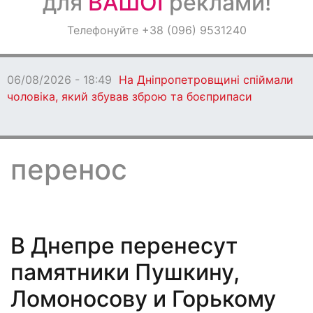
для
ВАШОЇ
реклами!
Оголошення
Телефонуйте +38 (096) 9531240
Світ навкруги
06/08/2026 - 18:47
Ворог протягом дня
бив по Дніпропетровщині: є загиблі
перенос
В Днепре перенесут
памятники Пушкину,
Ломоносову и Горькому