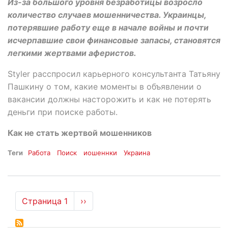
Из-за большого уровня безработицы возросло
количество случаев мошенничества. Украинцы,
потерявшие работу еще в начале войны и почти
исчерпавшие свои финансовые запасы, становятся
легкими жертвами аферистов.
Styler расспросил карьерного консультанта Татьяну
Пашкину о том, какие моменты в объявлении о
вакансии должны насторожить и как не потерять
деньги при поиске работы.
Как не стать жертвой мошенников
Теги
Работа
Поиск
иошеннки
Украина
Нумерация
Страница 1
Следующая
››
страниц
страница