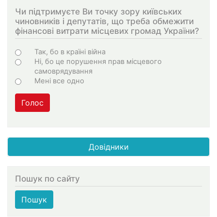
Чи підтримуєте Ви точку зору київських
чиновників і депутатів, що треба обмежити
фінансові витрати місцевих громад України?
Choices
Так, бо в країні війна
Ні, бо це порушення прав місцевого
самоврядування
Мені все одно
Голос
Довідники
Пошук по сайту
Пошук