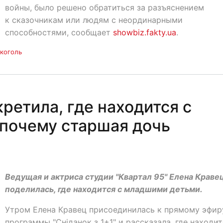
войны, было решено обратиться за разъяснением
к сказочникам или людям с неординарными
способностями, сообщает
showbiz.fakty.ua
.
коголь
ретила, где находится с
почему старшая дочь
Ведущая и актриса студии "Квартал 95" Елена Краве
поделилась, где находится с младшими детьми.
Утром Елена Кравец присоединилась к прямому эфир
программы "Сніданок з 1+1" и рассказала, где находит