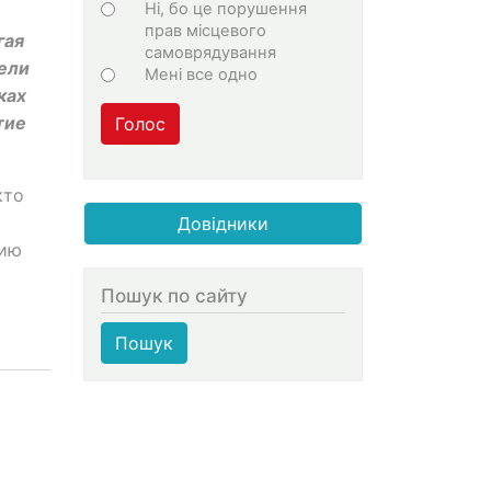
Ні, бо це порушення
прав місцевого
гая
самоврядування
ели
Мені все одно
ках
тие
Голос
кто
Довідники
лию
Пошук по сайту
Пошук