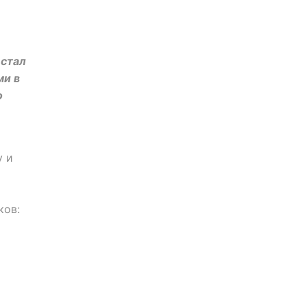
 стал
ми в
о
у и
ков: