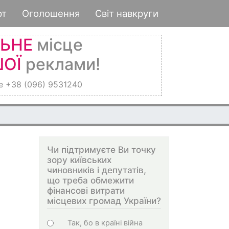
рт
Оголошення
Світ навкруги
ЛЬНЕ
місце
ОЇ
реклами!
е +38 (096) 9531240
Чи підтримуєте Ви точку
зору київських
чиновників і депутатів,
що треба обмежити
фінансові витрати
місцевих громад України?
Choices
Так, бо в країні війна