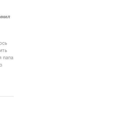
мнил
ось
ить
я папа
о
и