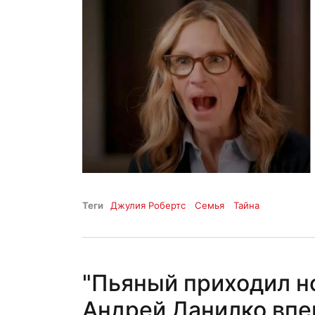
Теги
Джулия Робертс
Семья
Тайна
"Пьяный приходил н
Андрей Данилко впе