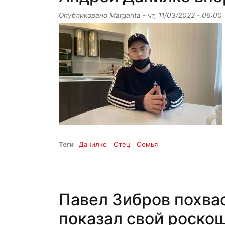
Опубликовано
Margarita
-
чт, 11/03/2022 - 06:00
Теги
Данилко
Отец
Семья
Павел Зибров похва
показал свой роско