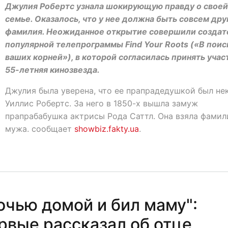
Джулия Робертс узнала шокирующую правду о своей
семье. Оказалось, что у нее должна быть совсем дру
фамилия. Неожиданное открытие совершили создат
популярной телепрограммы Find Your Roots («В поис
ваших корней»), в которой согласилась принять учас
55-летняя кинозвезда.
Джулия была уверена, что ее прапрадедушкой был не
Уиллис Робертс. За него в 1850-х вышла замуж
прапрабабушка актрисы Рода Саттл. Она взяла фами
мужа. сообщает
showbiz.fakty.ua
.
очью домой и бил маму":
рвые рассказал об отце