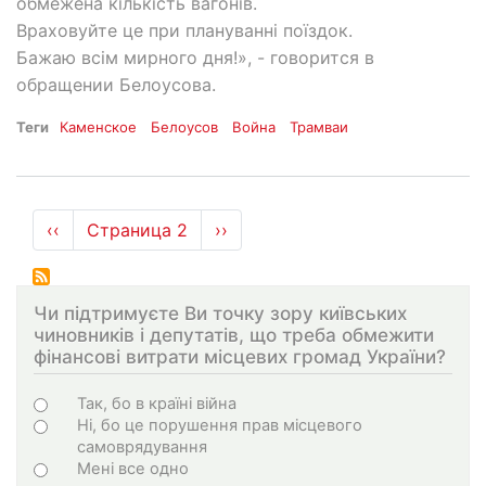
обмежена кількість вагонів.
Враховуйте це при плануванні поїздок.
Бажаю всім мирного дня!», - говорится в
обращении Белоусова.
Теги
Каменское
Белоусов
Война
Трамваи
Нумерация
←
‹‹
Страница 2
Следующая
››
страниц
страница
Чи підтримуєте Ви точку зору київських
чиновників і депутатів, що треба обмежити
фінансові витрати місцевих громад України?
Choices
Так, бо в країні війна
Ні, бо це порушення прав місцевого
самоврядування
Мені все одно