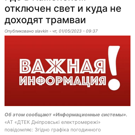
отключен свет и куда не
доходят трамваи
Опубликовано
slavkin
-
чт, 01/05/2023 - 09:37
Об этом сообщают «Информационные системы».
«АТ «ДТЕК Дніпровські електромережі»
повідомляє: Згідно графіка погодинного