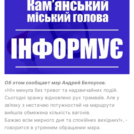
Об этом сообщает мэр Андрей Белоусов.
«Ніч минула без тривог та надзвичайних подій.
Сьогодні зранку відновлено рух трамваїв. Але у
зв’язку з нестачею потужностей на маршрути
вийшла обмежена кількість вагонів.
Бажаю всім мирного дня та спокійних вихідних!», -
говорится в утреннем обращении мэра.