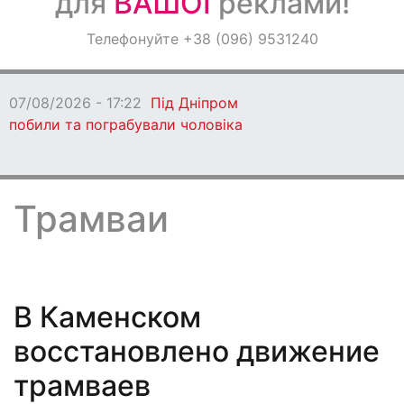
для
ВАШОЇ
реклами!
Оголошення
Телефонуйте +38 (096) 9531240
Світ навкруги
2026 - 17:22
Під Дніпром
 та пограбували чоловіка
Трамваи
В Каменском
восстановлено движение
трамваев