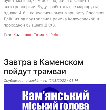
будет меньше, чем обычно, из-за дефицита
электроэнергии. Будут работать все маршруты,
однако 4-й – по «усеченному» маршруту Одесская-
ДМК, из-за подтопления района Колеусовской и
проходной бывшего ДКХЗ.
Теги
Каменское
Трамваи
Работа
Завтра в Каменском
пойдут трамваи
Опубликовано
slavkin
-
вт, 12/13/2022 - 08:14