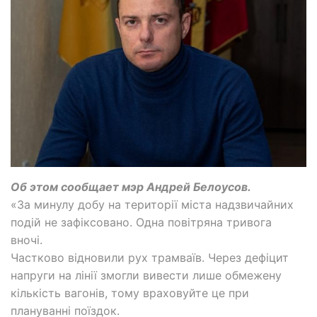
Об этом сообщает мэр Андрей Белоусов.
«За минулу добу на території міста надзвичайних
подій не зафіксовано. Одна повітряна тривога
вночі.
Частково відновили рух трамваїв. Через дефіцит
напруги на лінії змогли вивести лише обмежену
кількість вагонів, тому враховуйте це при
плануванні поїздок.