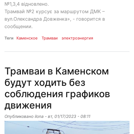
№1,3,4 відновлено.
Трамвай №2 курсує за маршрутом ДМК –
вул.Олександра Довженка», - говорится в
сообщении.
Теги
Каменское
Трамваи
электроэнергия
Трамваи в Каменском
будут ходить без
соблюдения графиков
движения
Опубликовано
ilona
-
вт, 01/17/2023 - 08:11