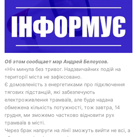
Об этом сообщает мэр Андрей Белоусов.
«Ніч минула без тривог. Надзвичайних подій на
території міста не зафіксовано.
Є домовленість з енергетиками про підключення
тягових підстанцій, які забезпечують
електроживлення трамваїв, але буде надана
обмежена кількість потужності, тож завтра, 14
грудня, ми зможемо частково відновити рух
трамваїв в місті.
Через брак напруги на лінії зможуть вийти не всі, а