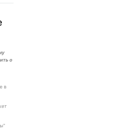
е
му
ить о
е в
жет
ны"