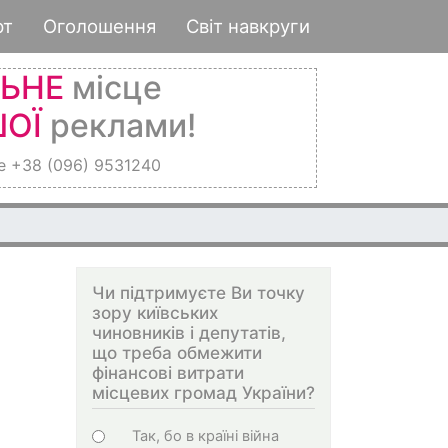
рт
Оголошення
Світ навкруги
ЛЬНЕ
місце
ОЇ
реклами!
е +38 (096) 9531240
Чи підтримуєте Ви точку
зору київських
чиновників і депутатів,
що треба обмежити
фінансові витрати
місцевих громад України?
Choices
Так, бо в країні війна