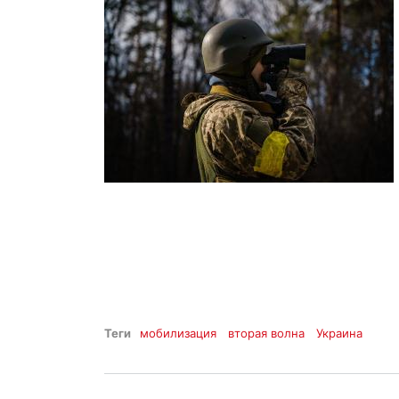
Теги
мобилизация
вторая волна
Украина