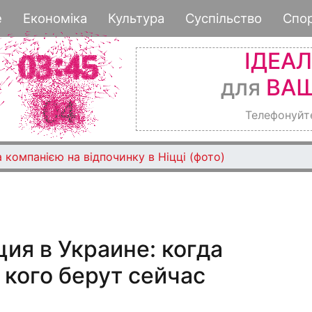
Перейти
е
Економіка
Культура
Суспільство
Спо
к
основному
ІДЕА
содержанию
для
ВАШ
Телефонуйт
 компанією на відпочинку в Ніцці (фото)
ия в Украине: когда
 кого берут сейчас