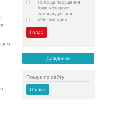
Ні, бо це порушення
прав місцевого
самоврядування
а
Мені все одно
но
Голос
ашем
Довідники
Пошук по сайту
го
Пошук