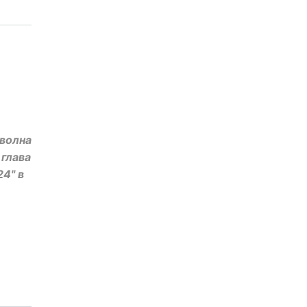
 волна
 глава
24" в