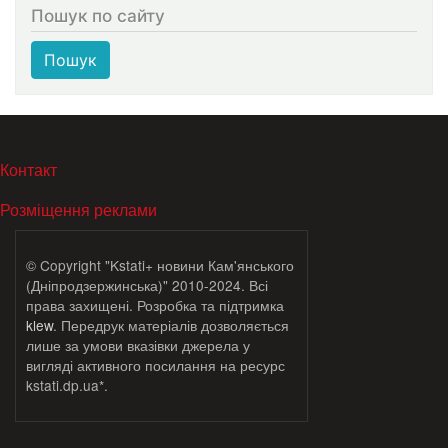
Пошук по сайту
Пошук
МЕНЮ В ПОДВАЛЕ
Контакт
Розміщення реклами
© Copyright "Kstati+ новини Кам'янського
(Дніпродзержинська)" 2010-2024. Всі
права захищені. Розробка та підтримка
klew
. Передрук матеріалів дозволяється
лише за умови вказівки джерела у
вигляді активного посилання на ресурс
kstati.dp.ua*.