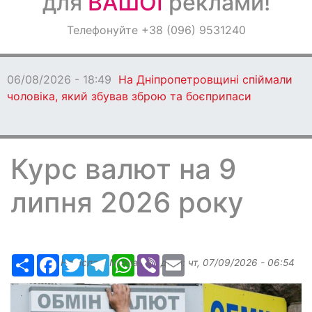
для
ВАШОЇ
реклами!
Оголошення
Телефонуйте +38 (096) 9531240
Світ навкруги
06/08/2026 - 18:49
На Дніпропетровщині спіймали
чоловіка, який збував зброю та боєприпаси
Курс валют на 9
липня 2026 року
Ресурс
Facebook
Twitter
Telegram
WhatsApp
Viber
Email
Надіслав:
Margarita
, дата:
чт, 07/09/2026 - 06:54