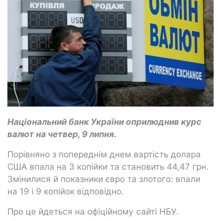
Національний банк України оприлюднив курс
валют на четвер, 9 липня.
Порівняно з попереднім днем вартість долара
США впала на 3 копійки та становить 44,47 грн.
Змінилися й показники євро та злотого: впали
на 19 і 9 копійок відповідно.
Про це йдеться на офіційному сайті НБУ.