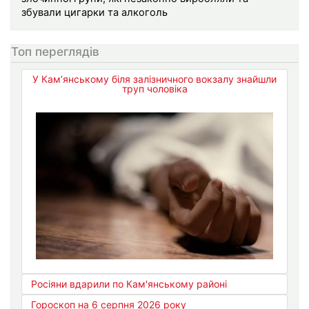
збували цигарки та алкоголь
Топ переглядів
У Кам’янському біля залізничного вокзалу знайшли
труп чоловіка
Росіяни вдарили по Кам'янському районі
Гороскоп на 6 серпня 2026 року