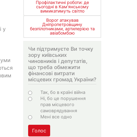
Профілактичні роботи: де
сьогодні в Кам'янському
вимикатимуть світло
Ворог атакував
Дніпропетровщину
і у
безпілотниками, артилерією та
авіабомбою
Чи підтримуєте Ви точку
зору київських
суми
чиновників і депутатів,
що треба обмежити
ються
фінансові витрати
мовим
місцевих громад України?
Варіанти
Так, бо в країні війна
Ні, бо це порушення
прав місцевого
самоврядування
Мені все одно
Голос