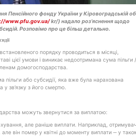
ння Пенсійного фонду України у Кіровоградській об
://www.pfu.gov.ua/
kr/) надало роз’яснення щодо
бсидій. Розповімо про це більш детально.
сидії
о встановленого порядку проводиться в місяці,
аві цієї умови і виникає недоотримана сума пільги 
 членам домогосподарства.
 пільги або субсидії, яка вже була нарахована
 у зв’язку з його смертю.
одарства можуть звернутися за виплатою:
ахування, але раніше виплати. Наприклад, отримувач
, але він помер у квітні до моменту виплати ‒ у тако