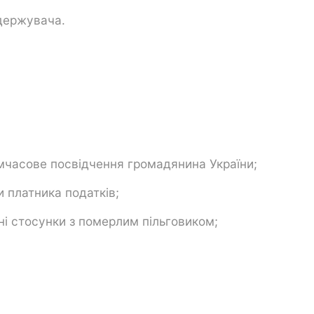
одержувача.
мчасове посвідчення громадянина України;
и платника податків;
ні стосунки з померлим пільговиком;