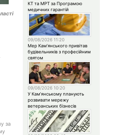
КТ та МРТ за Програмою
медичних гарантій
ласті
09/08/2026 11:20
Мер Кам’янського привітав
будівельників з професійним
святом
/
09/08/2026 10:20
У Кам’янському планують
розвивати мережу
ветеранських бізнесів
у за
му