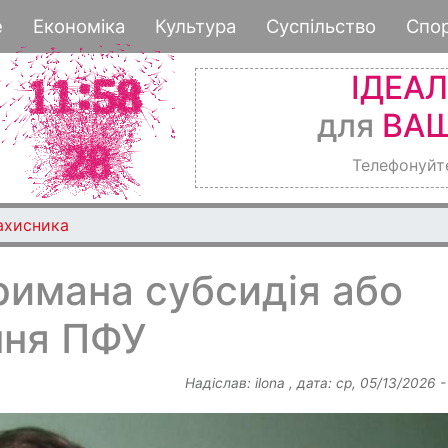
Перейти
е
Економіка
Культура
Суспільство
Спо
до
основного
ІДЕА
вмісту
для
ВАШ
Телефонуйт
ахисника
римана субсидія або
ення ПФУ
Надіслав:
ilona
, дата:
ср, 05/13/2026 -