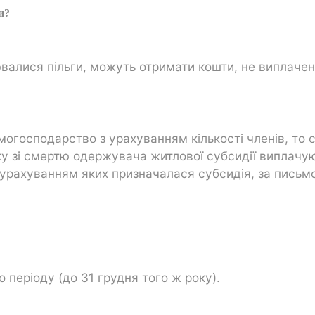
и?
ювалися пільги, можуть отримати кошти, не виплачен
огосподарство з урахуванням кількості членів, то 
зку зі смертю одержувача житлової субсидії виплачу
 урахуванням яких призначалася субсидія, за пись
 періоду (до 31 грудня того ж року).