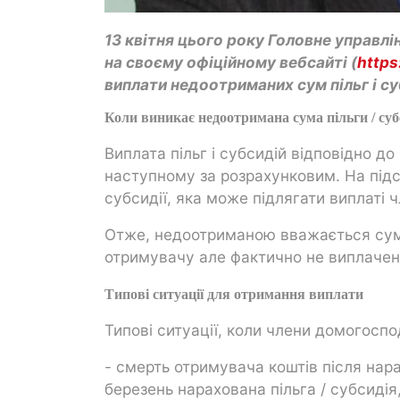
13 квітня цього року Головне управлі
на своєму офіційному вебсайті (
https
виплати недоотриманих сум пільг і су
Коли виникає недоотримана сума пільги / суб
Виплата пільг і субсидій відповідно д
наступному за розрахунковим. На підст
субсидії, яка може підлягати виплаті
Отже, недоотриманою вважається сума
отримувачу але фактично не виплачена
Типові ситуації для отримання виплати
Типові ситуації, коли члени домогосп
- смерть отримувача коштів після нар
березень нарахована пільга / субсидія