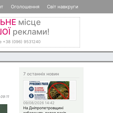
рт
Оголошення
Світ навкруги
ЛЬНЕ
місце
ОЇ
реклами!
е +38 (096) 9531240
7 останніх новин
 09:11
09/08/2026 14:42
На Дніпропетровщині
заборонять вилов раків