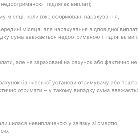
недоотриманою і підлягає виплаті;
му місяці, коли вже сформовані нарахування;
 середині місяця, але нарахування відповідної виплат
дку сума вважається недоотриманою і підлягає випл
лати, але не зараховані на рахунок або фактично не
рахунок банківської установи отримувачу або пошто
фактично отримати ‒ у такому випадку сума вважаєть
залишилася невиплаченою у зв’язку зі смертю
ною.