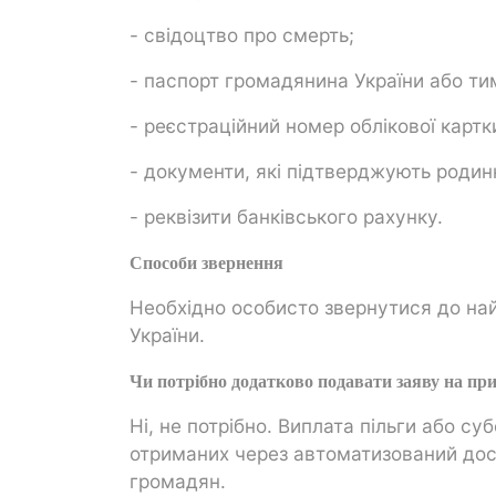
- свідоцтво про смерть;
- паспорт громадянина України або ти
- реєстраційний номер облікової картк
- документи, які підтверджують родин
- реквізити банківського рахунку.
Способи звернення
Необхідно особисто звернутися до на
України.
Чи потрібно додатково подавати заяву на п
Ні, не потрібно. Виплата пільги або су
отриманих через автоматизований дос
громадян.