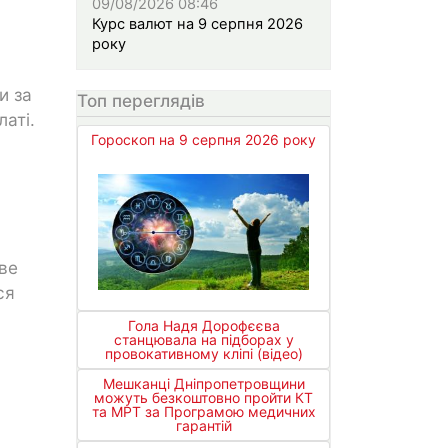
09/08/2026 08:46
Курс валют на 9 серпня 2026
року
и за
Топ переглядів
аті.
Гороскоп на 9 серпня 2026 року
ве
ся
Гола Надя Дорофєєва
станцювала на підборах у
провокативному кліпі (відео)
Мешканці Дніпропетровщини
можуть безкоштовно пройти КТ
та МРТ за Програмою медичних
гарантій