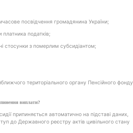
мчасове посвідчення громадянина України;
и платника податків;
ні стосунки з померлим субсидіантом;
йближчого територіального органу Пенсійного фонду
рипинення виплати?
бсидії припиняється автоматично на підставі даних,
туп до Державного реєстру актів цивільного стану