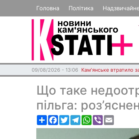
Основная навигация
Головна
Політика
Надзвичайн
09/08/2026 - 13:06
Кам'янське втратило з
Що таке недоот
пільга: роз’ясн
Ресурс
Facebook
Twitter
Telegram
WhatsApp
Viber
Email