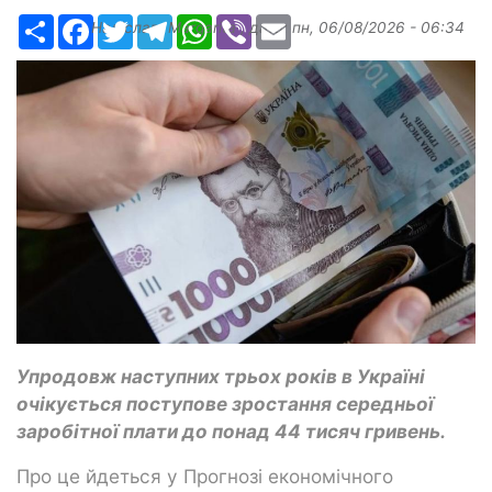
Ресурс
Facebook
Twitter
Telegram
WhatsApp
Viber
Email
Надіслав:
Margarita
, дата:
пн, 06/08/2026 - 06:34
Упродовж наступних трьох років в Україні
очікується поступове зростання середньої
заробітної плати до понад 44 тисяч гривень.
Про це йдеться у Прогнозі економічного