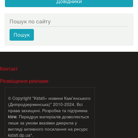
Довідники
Пошук по сайту
Пошук
МЕНЮ В ПОДВАЛЕ
Контакт
Розміщення реклами
© Copyright "Kstati+ новини Кам'янського
(Дніпродзержинська)" 2010-2024. Всі
права захищені. Розробка та підтримка
klew
. Передрук матеріалів дозволяється
лише за умови вказівки джерела у
вигляді активного посилання на ресурс
kstati.dp.ua*.