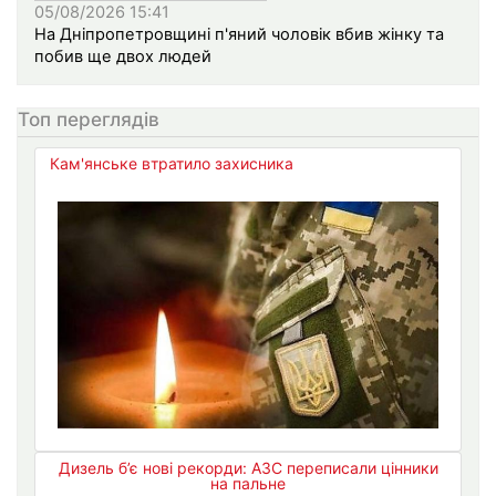
05/08/2026 15:41
На Дніпропетровщині п'яний чоловік вбив жінку та
побив ще двох людей
Топ переглядів
Кам'янське втратило захисника
Дизель б’є нові рекорди: АЗС переписали цінники
на пальне