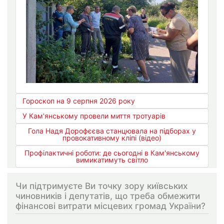
Гороскоп на 9 серпня 2026 року
У Кам'янському провели миття тротуарів
Гола Надя Дорофєєва станцювала на підборах у
провокативному кліпі (відео)
Профілактичні роботи: де сьогодні в Кам'янському
вимикатимуть світло
Чи підтримуєте Ви точку зору київських
чиновників і депутатів, що треба обмежити
фінансові витрати місцевих громад України?