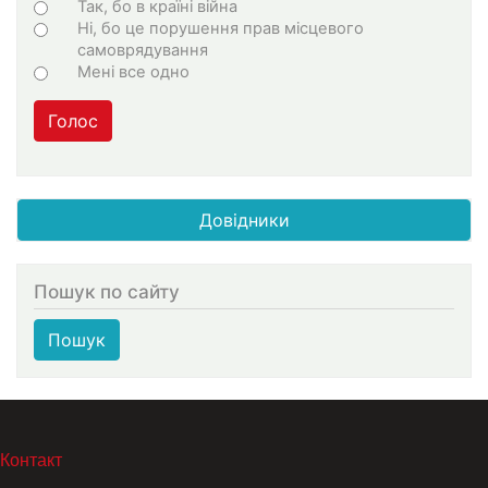
Варіанти
Так, бо в країні війна
Ні, бо це порушення прав місцевого
самоврядування
Мені все одно
Голос
Довідники
Пошук по сайту
Пошук
МЕНЮ В ПОДВАЛЕ
Контакт