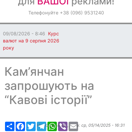
для
ВАШОЇ
реклами!
Оголошення
Телефонуйте +38 (096) 9531240
Світ навкруги
09/08/2026 - 8:46
Курс
валют на 9 серпня 2026
року
Кам’янчан
запрошують на
“Кавові історії”
Ресурс
Facebook
Twitter
Telegram
WhatsApp
Viber
Email
Надіслав:
ilona
, дата:
ср, 05/14/2025 - 16:31