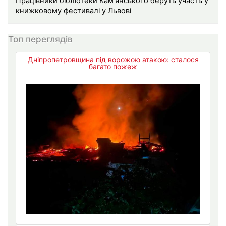
Працівники бібліотеки Кам’янського беруть участь у
книжковому фестивалі у Львові
Топ переглядів
Дніпропетровщина під ворожою атакою: сталося
багато пожеж