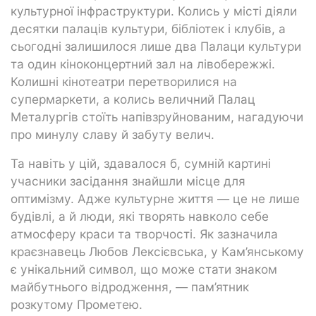
культурної інфраструктури. Колись у місті діяли
десятки палаців культури, бібліотек і клубів, а
сьогодні залишилося лише два Палаци культури
та один кіноконцертний зал на лівобережжі.
Колишні кінотеатри перетворилися на
супермаркети, а колись величний Палац
Металургів стоїть напівзруйнованим, нагадуючи
про минулу славу й забуту велич.
Та навіть у цій, здавалося б, сумній картині
учасники засідання знайшли місце для
оптимізму. Адже культурне життя — це не лише
будівлі, а й люди, які творять навколо себе
атмосферу краси та творчості. Як зазначила
краєзнавець Любов Лексієвська, у Кам’янському
є унікальний символ, що може стати знаком
майбутнього відродження, — пам’ятник
розкутому Прометею.