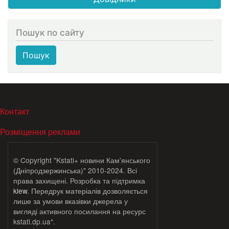
Пошук по сайту
Пошук
МЕНЮ В ПОДВАЛЕ
Контакт
Розміщення реклами
© Copyright "Kstati+ новини Кам'янського
(Дніпродзержинська)" 2010-2024. Всі
права захищені. Розробка та підтримка
klew
. Передрук матеріалів дозволяється
лише за умови вказівки джерела у
вигляді активного посилання на ресурс
kstati.dp.ua*.