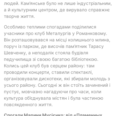
людей. Кам’янське було не лише індустріальним,
а й культурним центром, де вирувало справжнє
творче життя.
Особливо теплими спогадами поділилися
учасники про клуб Металургів у Романковому.
Він розташовувався на місці колишнього млина,
поруч із парком, де височів пам’ятник Тарасу
Шевченку, а неподалік стояла будівля
педучилища зі своєю багатою бібліотекою.
Колись цей клуб був серцем району: там
проводили концерти, ставили спектаклі,
організовували дискотеки, які збирали молодь з
усього району. Сьогодні ж він стоїть зачинений і
пустує, мовчазно нагадуючи про часи, коли
культура об’єднувала містян і була частиною
повсякденного життя.
Спогади Марини Мусієнко: від «Пламенных