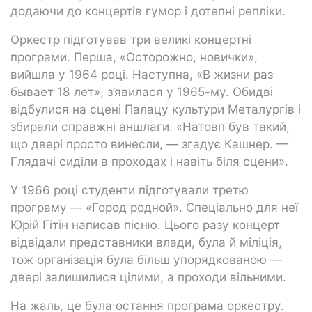
додаючи до концертів гумор і дотепні репліки.
Оркестр підготував три великі концертні
програми. Перша, «Осторожно, новички»,
вийшла у 1964 році. Наступна, «В жизни раз
бывает 18 лет», з’явилася у 1965-му. Обидві
відбулися на сцені Палацу культури Металургів і
збирали справжні аншлаги. «Натовп був такий,
що двері просто винесли, — згадує Кашнер. —
Глядачі сиділи в проходах і навіть біля сцени».
У 1966 році студенти підготували третю
програму — «Город родной». Спеціально для неї
Юрій Гітін написав пісню. Цього разу концерт
відвідали представники влади, була й міліція,
тож організація була більш упорядкованою —
двері залишилися цілими, а проходи вільними.
На жаль, це була остання програма оркестру.