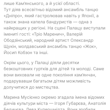
лише Кам’янського, а й усієї області.
Тут діяв всесвітньо відомий ансамбль танцю
«Дніпро», який гастролював навіть у Японії, а
також знана капела бандуристів — одна з
найкращих у регіоні. На сцені Палацу виступали
імениті гості: «Тріо Маренич», Валерій
Ободзінський, народний артист Олександр
Щукін, молдавський ансамбль танцю «Жок»,
Йосип Кобзон та інші.
Окрім цього, у Палаці діяли десятки
безкоштовних гуртків для дітей та молоді. Саме
вони виховали не одне покоління кам’янчан,
подарувавши багатьом дітям можливість
долучитися до мистецтва.
Марина Мусієнко окремо згадала імена відомих
діячів культури міста — Ігоря Губарєва, Анатолія
Бедичєва, Лева Купершмідта. Вони зробили