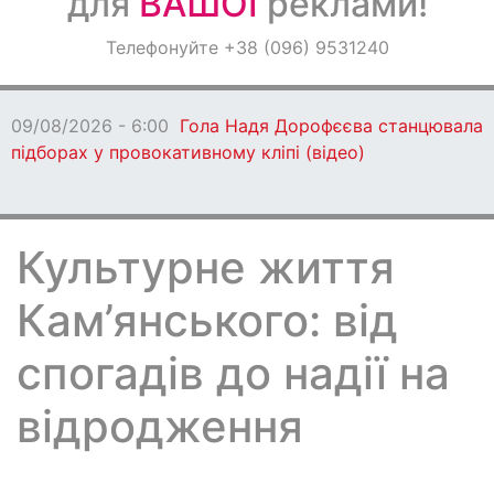
для
ВАШОЇ
реклами!
Оголошення
Телефонуйте +38 (096) 9531240
Світ навкруги
08/08/2026 - 17:51
Діти Захисників з Кам’ян
прямують на відпочинок до Німеччини (віде
Культурне життя
Кам’янського: від
спогадів до надії на
відродження