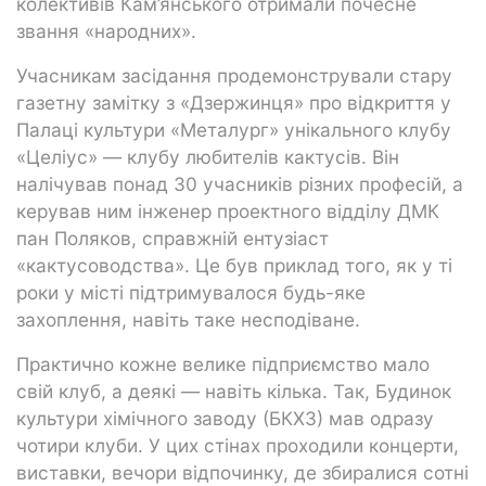
колективів Кам’янського отримали почесне
звання «народних».
Учасникам засідання продемонстрували стару
газетну замітку з «Дзержинця» про відкриття у
Палаці культури «Металург» унікального клубу
«Целіус» — клубу любителів кактусів. Він
налічував понад 30 учасників різних професій, а
керував ним інженер проектного відділу ДМК
пан Поляков, справжній ентузіаст
«кактусоводства». Це був приклад того, як у ті
роки у місті підтримувалося будь-яке
захоплення, навіть таке несподіване.
Практично кожне велике підприємство мало
свій клуб, а деякі — навіть кілька. Так, Будинок
культури хімічного заводу (БКХЗ) мав одразу
чотири клуби. У цих стінах проходили концерти,
виставки, вечори відпочинку, де збиралися сотні