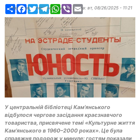
Ресурс
Facebook
Twitter
Telegram
WhatsApp
Viber
Email
Надіслав:
Александр Бугаев
, дата:
вт, 08/26/2025 - 11:21
У центральній бібліотеці Кам’янського
відбулося чергове засідання краєзнавчого
товариства, присвячене темі «Культурне життя
Кам’янського в 1960–2000 роках». Це була
справжня подорож у минуле: гостям показали