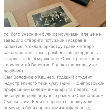
Усі його учасники були самоучками, але це не
завадило створити потужний і яскравий
колектив. У складі оркестру грали четверо
саксофоністів, троє тромбоністів, акордеоніст,
гітарист та інші музиканти. Оркестр очолював
талановитий Валентин Яценко (на жаль, уже
покійний).
Сам Володимир Кашнер, тодішній студент
індустріального технікуму (нині — Дніпровський
професійний коледж інженерії та педагогіки),
виконував роль ведучого разом з Олександром
Смольським. Вони не просто оголошували
номери, а були справжніми конферансьє,