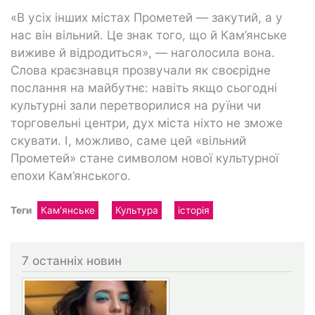
«В усіх інших містах Прометей — закутий, а у
нас він вільний. Це знак того, що й Кам’янське
виживе й відродиться», — наголосила вона.
Слова краєзнавця прозвучали як своєрідне
послання на майбутнє: навіть якщо сьогодні
культурні зали перетворилися на руїни чи
торговельні центри, дух міста ніхто не зможе
скувати. І, можливо, саме цей «вільний
Прометей» стане символом нової культурної
епохи Кам’янського.
Теги
Кам'янське
Культура
історія
7 останніх новин