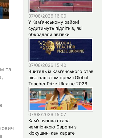
07/08/2026 16:00
У Кам’янському районі
судитимуть підлітків, які
обкрадали автівки
07/08/2026 15:40
м та
Вчитель із Кам’янського став
а,
півфіналістом премії Global
Teacher Prize Ukraine 2026
а
07/08/2026 15:07
Кам’янчанка стала
чемпіонкою Європи з
юкович
кіокушин-кан карате
і