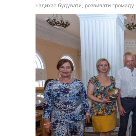
надихає будувати, розвивати громаду т