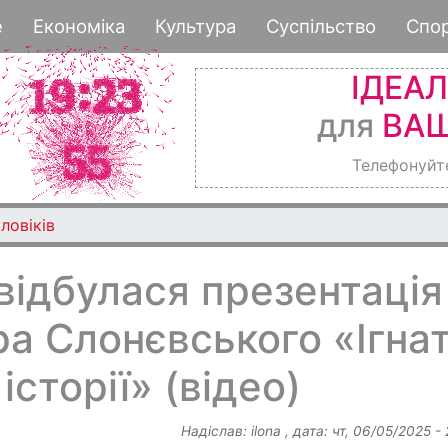
Перейти
е
Економіка
Культура
Суспільство
Спо
до
основного
ІДЕА
вмісту
для
ВАШ
Телефонуйт
ловіків
відбулася презентація
а Слонєвського «Ігнат
історії» (відео)
Надіслав:
ilona
, дата:
чт, 06/05/2025 -