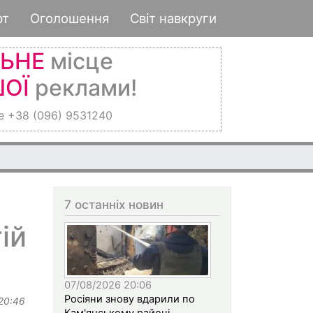
рт
Оголошення
Світ навкруги
ЛЬНЕ
місце
ОЇ
реклами!
е +38 (096) 9531240
7 останніх новин
ій
07/08/2026 20:06
Росіяни знову вдарили по
 20:46
Кам'янському районі