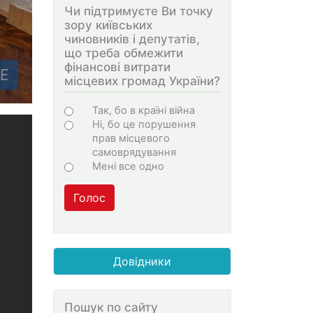
Чи підтримуєте Ви точку
зору київських
чиновників і депутатів,
що треба обмежити
фінансові витрати
місцевих громад України?
Варіанти
Так, бо в країні війна
Ні, бо це порушення
прав місцевого
самоврядування
Мені все одно
Голос
Довідники
Пошук по сайту