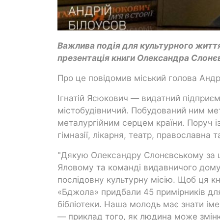
Важлива подія для культурного житт
презентація книги Олександра Слонєвс
Про це повідомив міський голова Андр
Ігнатій Ясюкович — видатний підприєм
містобудівничий. Побудований ним ме
металургійним серцем країни. Поруч і
гімназії, лікарня, театр, православна 
"Дякую Олександру Слонєвському за 
Яловому та команді видавничого дому 
послідовну культурну місію. Щоб ця к
«Бджола» придбали 45 примірників для 
бібліотеки. Наша молодь має знати імен
— приклад того, як людина може змінюв