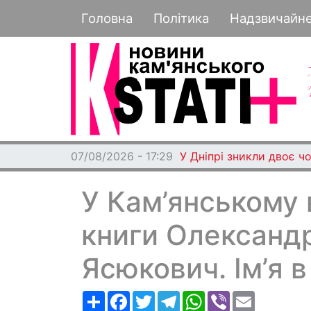
Основная навигация
Головна
Політика
Надзвичайн
07/08/2026 - 17:29
У Дніпрі зникли двоє чо
У Кам’янському 
книги Олександр
Ясюкович. Ім’я в 
Ресурс
Facebook
Twitter
Telegram
WhatsApp
Viber
Email