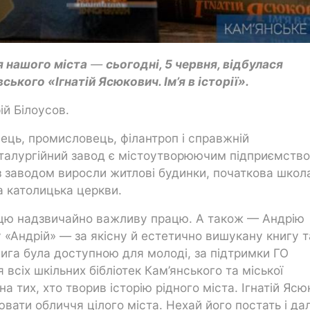
я нашого міста
—
сьогодні, 5 червня, відбулася
ького «Ігнатій Ясюкович. Ім’я в історії».
ій Білоусов.
ець, промисловець, філантроп і справжній
талургійний завод є містоутворюючим підприємство
з заводом виросли житлові будинки, початкова школ
та католицька церкви.
цю надзвичайно важливу працю. А також — Андрію
«Андрій» — за якісну й естетично вишукану книгу т
нига була доступною для молоді, за підтримки ГО
всіх шкільних бібліотек Кам’янського та міської
а тих, хто творив історію рідного міста. Ігнатій Яс
ати обличчя цілого міста. Нехай його постать і дал