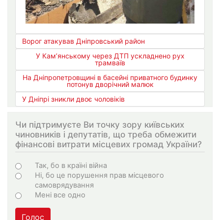
Ворог атакував Дніпровський район
У Кам’янському через ДТП ускладнено рух
трамваїв
На Дніпропетровщині в басейні приватного будинку
потонув дворічний малюк
У Дніпрі зникли двоє чоловіків
Чи підтримуєте Ви точку зору київських
чиновників і депутатів, що треба обмежити
фінансові витрати місцевих громад України?
Варіанти
Так, бо в країні війна
Ні, бо це порушення прав місцевого
самоврядування
Мені все одно
Голос