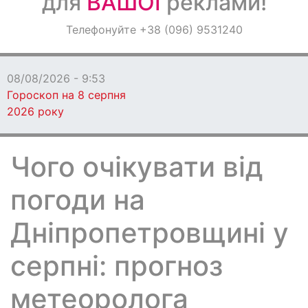
для
ВАШОЇ
реклами!
Оголошення
Телефонуйте +38 (096) 9531240
Світ навкруги
пня
Чого очікувати від
погоди на
Дніпропетровщині у
серпні: прогноз
метеоролога