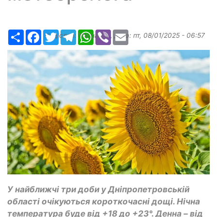
Ресурс
Facebook
Twitter
Telegram
WhatsApp
Viber
Email
Надіслав:
Margarita
, дата:
пт, 08/01/2025 - 06:57
У найближчі три доби у Дніпропетровській
області очікуються короткочасні дощі. Нічна
температура буде від +18 до +23°. Денна – від