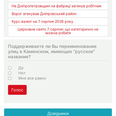
На Дніпропетровщині на фабриці загинув робітник
Ворог атакував Дніпровський район
Курс валют на 7 серпня 2026 року
Церковне свято 7 серпня: що категорично не
можна робити
Поддерживаете ли Вы переименование
улиц в Каменском, имеющих "русское"
название?
Варіанти
Да
Нет
Мне все равно
Голос
Довідники