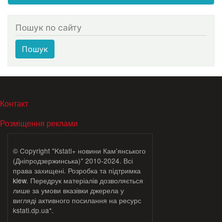
Пошук по сайту
Пошук
МЕНЮ В ПОДВАЛЕ
Контакт
Розміщення реклами
© Copyright "Kstati+ новини Кам'янського
(Дніпродзержинська)" 2010-2024. Всі
права захищені. Розробка та підтримка
klew
. Передрук матеріалів дозволяється
лише за умови вказівки джерела у
вигляді активного посилання на ресурс
kstati.dp.ua*.