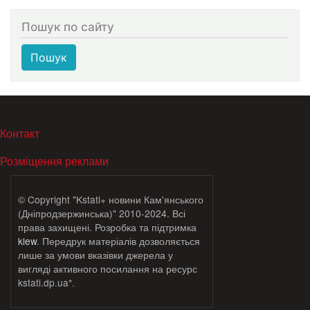
Пошук по сайту
Пошук
МЕНЮ В ПОДВАЛЕ
Контакт
Розміщення реклами
© Copyright "Kstati+ новини Кам'янського
(Дніпродзержинська)" 2010-2024. Всі
права захищені. Розробка та підтримка
klew
. Передрук матеріалів дозволяється
лише за умови вказівки джерела у
вигляді активного посилання на ресурс
kstati.dp.ua*.