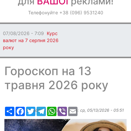
для
ВАШОЇ
реклами!
Оголошення
Телефонуйте +38 (096) 9531240
Світ навкруги
07/08/2026 - 7:09
Курс
валют на 7 серпня 2026
року
Гороскоп на 13
травня 2026 року
Ресурс
Facebook
Twitter
Telegram
WhatsApp
Viber
Email
Надіслав:
Margarita
, дата:
ср, 05/13/2026 - 05:51