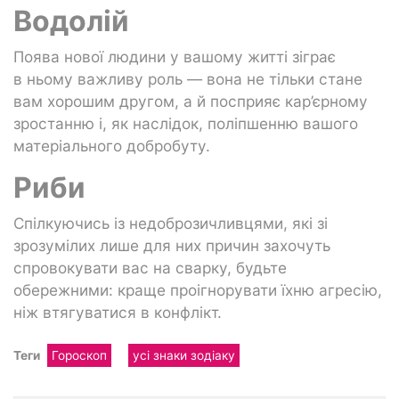
Водолій
Поява нової людини у вашому житті зіграє
в ньому важливу роль — вона не тільки стане
вам хорошим другом, а й посприяє кар’єрному
зростанню і, як наслідок, поліпшенню вашого
матеріального добробуту.
Риби
Спілкуючись із недоброзичливцями, які зі
зрозумілих лише для них причин захочуть
спровокувати вас на сварку, будьте
обережними: краще проігнорувати їхню агресію,
ніж втягуватися в конфлікт.
Теги
Гороскоп
усі знаки зодіаку