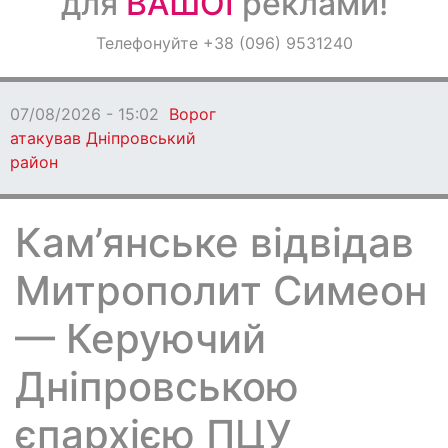
для
ВАШОЇ
реклами!
Оголошення
Телефонуйте +38 (096) 9531240
Світ навкруги
07/08/2026 - 15:02
Ворог
атакував Дніпровський
район
Кам’янське відвідав
Митрополит Симеон
— Керуючий
Дніпровською
єпархією ПЦУ