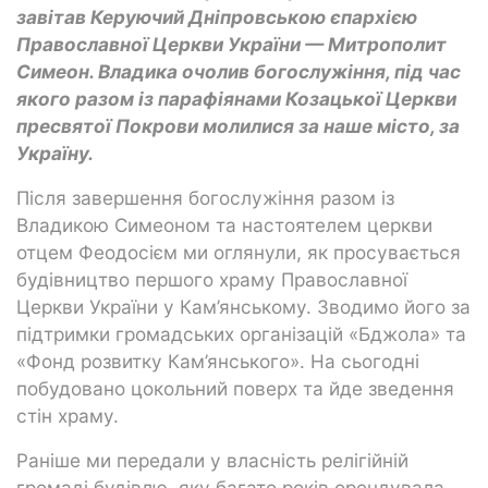
завітав Керуючий Дніпровською єпархією
Православної Церкви України — Митрополит
Симеон. Владика очолив богослужіння, під час
якого разом із парафіянами Козацької Церкви
пресвятої Покрови молилися за наше місто, за
Україну.
Після завершення богослужіння разом із
Владикою Симеоном та настоятелем церкви
отцем Феодосієм ми оглянули, як просувається
будівництво першого храму Православної
Церкви України у Кам’янському. Зводимо його за
підтримки громадських організацій «Бджола» та
«Фонд розвитку Кам’янського». На сьогодні
побудовано цокольний поверх та йде зведення
стін храму.
Раніше ми передали у власність релігійній
громаді будівлю, яку багато років орендувала