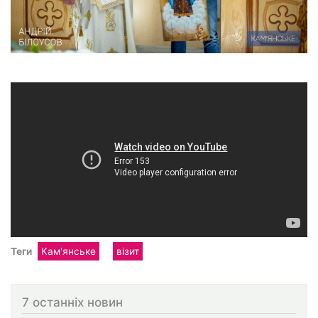
Теги
Кам'янське
візит
7 останніх новин