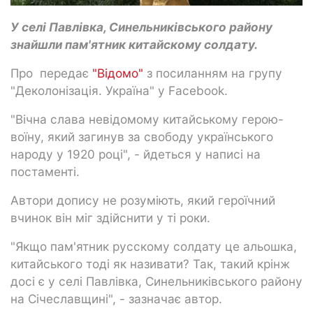
У селі Павлівка, Синельниківського району
знайшли пам'ятник китайскому солдату.
Про передає
"Відомо"
з посиланням на групу
"Деколонізація. Україна" у Facebook.
"Вічна слава невідомому китайському герою-
воїну, який загинув за свободу українського
народу у 1920 році", - йдеться у написі на
постаменті.
Автори допису не розуміють, який героїчний
вчинок він міг здійснити у ті роки.
"Якщо пам'ятник русскому солдату це альошка,
китайського тоді як називати? Так, такий крінж
досі є у селі Павлівка, Синельниківського району
на Січеславщині", - зазначає автор.