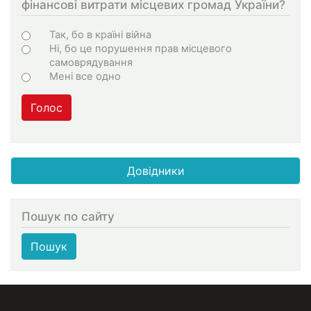
фінансові витрати місцевих громад України?
Варіанти
Так, бо в країні війна
Ні, бо це порушення прав місцевого
самоврядування
Мені все одно
Голос
Довідники
Пошук по сайту
Пошук