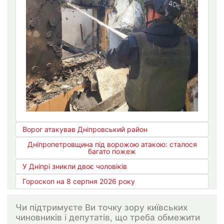
Ворог атакував Дніпровський район
Дніпропетровщина під ворожою атакою: сталося
багато пожеж
У Дніпрі зникли двоє чоловіків
Гороскоп на 8 серпня 2026 року
Чи підтримуєте Ви точку зору київських
чиновників і депутатів, що треба обмежити