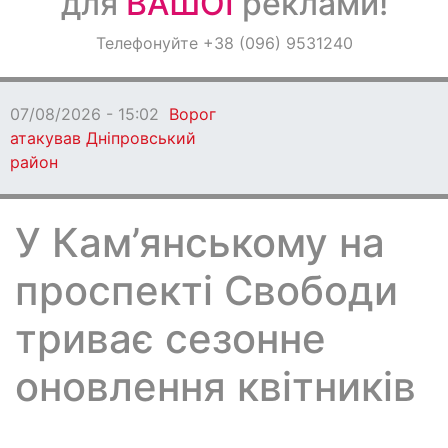
для
ВАШОЇ
реклами!
Оголошення
Телефонуйте +38 (096) 9531240
Світ навкруги
07/08/2026 - 13:53
На
чоловік вчинив стрілян
У Кам’янському на
проспекті Свободи
триває сезонне
оновлення квітників