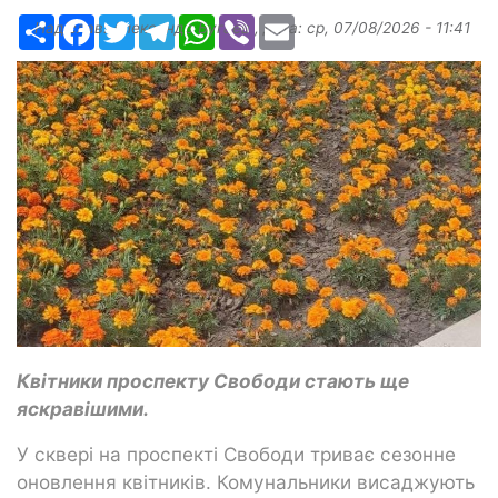
Ресурс
Facebook
Twitter
Telegram
WhatsApp
Viber
Email
Надіслав:
Александр Бугаев
, дата:
ср, 07/08/2026 - 11:41
Квітники проспекту Свободи стають ще
яскравішими.
У сквері на проспекті Свободи триває сезонне
оновлення квітників. Комунальники висаджують