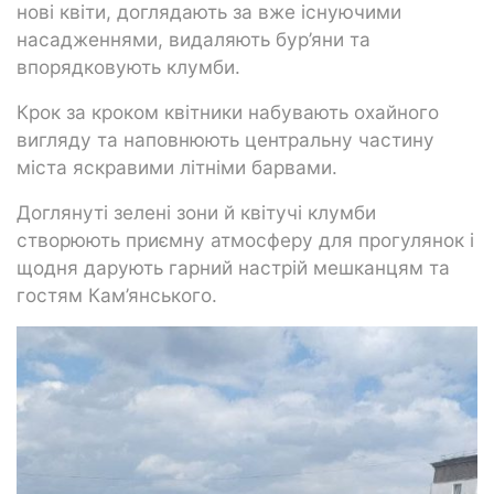
нові квіти, доглядають за вже існуючими
насадженнями, видаляють бур’яни та
впорядковують клумби.
Крок за кроком квітники набувають охайного
вигляду та наповнюють центральну частину
міста яскравими літніми барвами.
Доглянуті зелені зони й квітучі клумби
створюють приємну атмосферу для прогулянок і
щодня дарують гарний настрій мешканцям та
гостям Кам’янського.