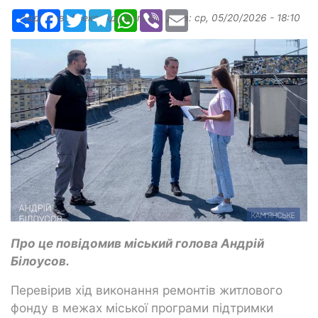
Ресурс
Facebook
Twitter
Telegram
WhatsApp
Viber
Email
Надіслав:
Александр Бугаев
, дата:
ср, 05/20/2026 - 18:10
Про це повідомив міський голова Андрій
Білоусов.
Перевірив хід виконання ремонтів житлового
фонду в межах міської програми підтримки