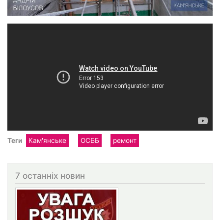
Теги
Кам'янське
ОСББ
ремонт
7 останніх новин