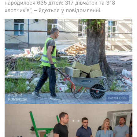
народилося 635 дітей: 317 дівчаток та 318
хлопчиків”, – йдеться у повідомленні.