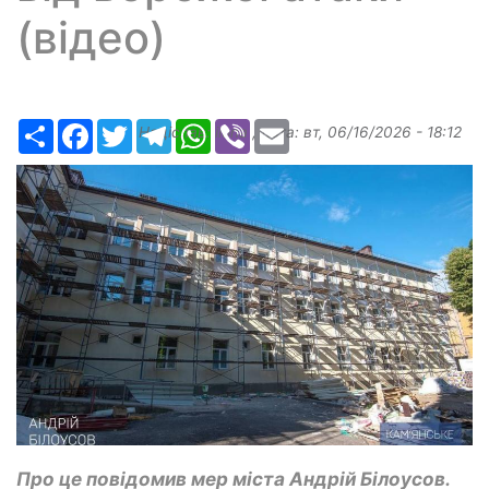
(відео)
Ресурс
Facebook
Twitter
Telegram
WhatsApp
Viber
Email
Надіслав:
ilona
, дата:
вт, 06/16/2026 - 18:12
Про це повідомив мер міста Андрій Білоусов.