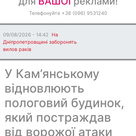
для
ВАШОЇ
реклами!
Оголошення
Телефонуйте +38 (096) 9531240
Світ навкруги
09/08/2026 - 14:42
На
Дніпропетровщині заборонять
вилов раків
У Кам’янському
відновлюють
пологовий будинок,
який постраждав
від ворожої атаки