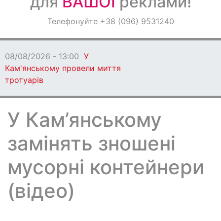
для
ВАШОЇ
реклами!
Оголошення
Телефонуйте +38 (096) 9531240
Світ навкруги
08/08/2026 - 13:00
У
Кам'янському провели миття
тротуарів
У Кам’янському
замінять зношені
мусорні контейнери
(відео)