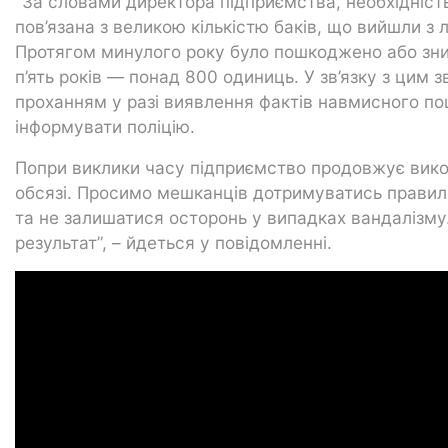
“За словами директора підприємства, необхідніст
пов’язана з великою кількістю баків, що вийшли з 
Протягом минулого року було пошкоджено або знищ
п’ять років — понад 800 одиниць. У зв’язку з цим 
проханням у разі виявлення фактів навмисного п
інформувати поліцію.
Попри виклики часу підприємство продовжує викон
обсязі. Просимо мешканців дотримуватись прави
та не залишатися осторонь у випадках вандалізму
результат”, – йдеться у повідомленні.