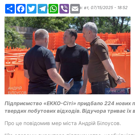
Ресурс
Facebook
Twitter
Telegram
WhatsApp
Viber
Email
Надіслав:
ilona
, дата:
вт, 07/15/2025 - 18:52
Підприємство «ЕККО-Сіті» придбало 224 нових 
твердих побутових відходів. Відучора триває їх 
Про це повідомив мер міста Андрій Білоусов.