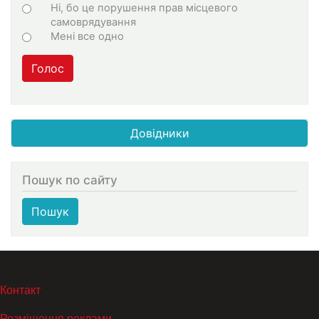
Ні, бо це порушення прав місцевого
самоврядування
Мені все одно
Голос
Довідники
Пошук по сайту
Пошук
МЕНЮ В ПОДВАЛЕ
Контакт
Розміщення реклами