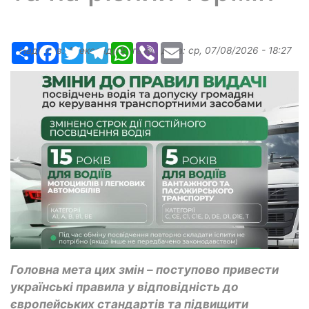
Ресурс
Facebook
Twitter
Telegram
WhatsApp
Viber
Email
Надіслав:
Александр Бугаев
, дата:
ср, 07/08/2026 - 18:27
Головна мета цих змін – поступово привести
українські правила у відповідність до
європейських стандартів та підвищити