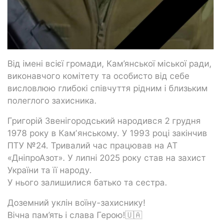
Від імені всієї громади, Кам’янської міської ради,
виконавчого комітету та особисто від себе
висловлюю глибокі співчуття рідним і близьким
полеглого захисника.
Григорій Звенігородський народився 2 грудня
1978 року в Камʼянському. У 1993 році закінчив
ПТУ №24. Тривалий час працював на АТ
«ДніпроАзот». У липні 2025 року став на захист
України та її народу.
У нього залишилися батько та сестра.
Доземний уклін воїну-захиснику!
Вічна пам’ять і слава Герою!🇺🇦