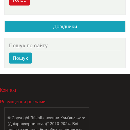
Довідники
Пошук по сайту
Пошук
МЕНЮ В ПОДВАЛЕ
Контакт
Розміщення реклами
© Copyright "Kstati+ новини Кам'янського
(Дніпродзержинська)" 2010-2024. Всі
права захищені. Розробка та підтримка