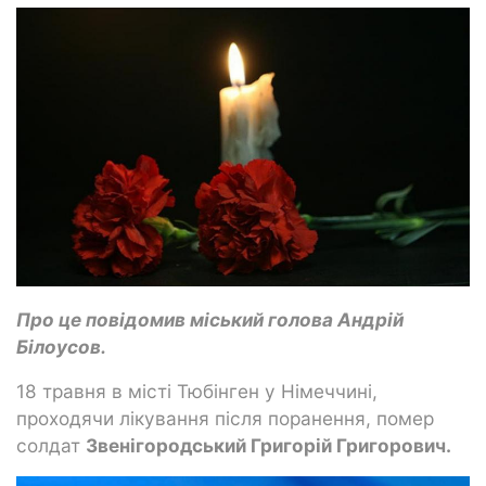
Про це повідомив міський голова Андрій
Білоусов.
18 травня в місті Тюбінген у Німеччині,
проходячи лікування після поранення, помер
солдат
Звенігородський Григорій Григорович.