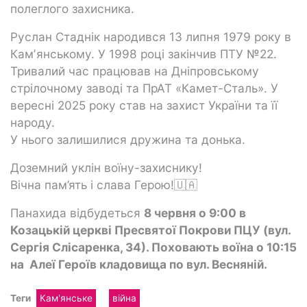
полеглого захисника.
Руслан Стаднік народився 13 липня 1979 року в
Камʼянському. У 1998 році закінчив ПТУ №22.
Тривалий час працював на Дніпровському
стрілочному заводі та ПрАТ «Камет-Сталь». У
вересні 2025 року став на захист України та її
народу.
У нього залишилися дружина та донька.
Доземний уклін воїну-захиснику!
Вічна пам’ять і слава Герою!🇺🇦
Панахида відбудеться
8 червня о 9:00 в
Козацькій церкві Пресвятої Покрови ПЦУ (вул.
Сергія Слісаренка, 34). Поховають воїна о 10:15
на Алеї Героїв кладовища по вул. Весняній.
Теги
Кам'янське
війна