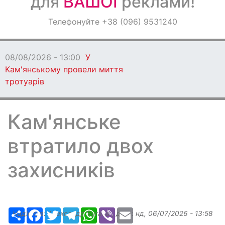
для
ВАШОЇ
реклами!
Оголошення
Телефонуйте +38 (096) 9531240
Світ навкруги
08/08/2026 - 13:00
У
Кам'янському провели миття
тротуарів
Кам'янське
втратило двох
захисників
Ресурс
Facebook
Twitter
Telegram
WhatsApp
Viber
Email
Надіслав:
Александр Бугаев
, дата:
нд, 06/07/2026 - 13:58