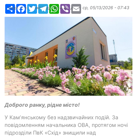
Ресурс
Facebook
Twitter
Telegram
WhatsApp
Viber
Email
Надіслав:
Александр Бугаев
, дата:
ср, 05/13/2026 - 07:43
Доброго ранку, рідне місто!
У Камʼянському без надзвичайних подій. За
повідомленням начальника ОВА, протягом ночі
підрозділи ПвК «Схід» знищили над