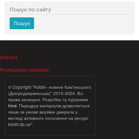
Пошук по сайту
Пошук
МЕНЮ В ПОДВАЛЕ
Контакт
Розміщення реклами
© Copyright "Kstati+ новини Кам'янського
(Дніпродзержинська)" 2010-2024. Всі
права захищені. Розробка та підтримка
klew
. Передрук матеріалів дозволяється
лише за умови вказівки джерела у
вигляді активного посилання на ресурс
kstati.dp.ua*.