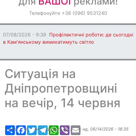
для
ВАШОЇ
реклами!
Оголошення
Телефонуйте +38 (096) 9531240
Світ навкруги
07/08/2026 - 9:39
Профілактичні роботи: де сьогодні
в Кам'янському вимикатимуть світло
Ситуація на
Дніпропетровщині
на вечір, 14 червня
Ресурс
Facebook
Twitter
Telegram
WhatsApp
Viber
Email
Надіслав:
Александр Бугаев
, дата:
нд, 06/14/2026 - 18:35