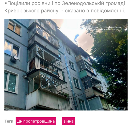
▪Поцілили росіяни і по Зеленодольській громаді
Криворізького району, - сказано в повідомленні.
Теги
Дніпропетровщина
війна