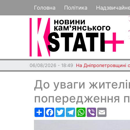
Основная навигация
Головна
Політика
Надзвичайн
06/08/2026 - 18:49
На Дніпропетровщині с
До уваги жителі
попередження п
Ресурс
Facebook
Twitter
Telegram
WhatsApp
Viber
Email