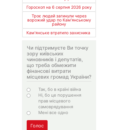
Гороскоп на 6 серпня 2026 року
Троє людей загинули через
ворожий удар по Кам'янському
району
Кам'янське втратило захисника
Чи підтримуєте Ви точку
зору київських
чиновників і депутатів,
що треба обмежити
фінансові витрати
місцевих громад України?
Варіанти
Так, бо в країні війна
Ні, бо це порушення
прав місцевого
самоврядування
Мені все одно
Голос