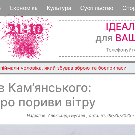
Перейти
е
Економіка
Культура
Суспільство
Спо
до
основного
ІДЕА
вмісту
для
ВАШ
Телефонуйт
піймали чоловіка, який збував зброю та боєприпаси
в Кам’янського:
ро пориви вітру
Надіслав:
Александр Бугаев
, дата:
вт, 09/30/2025 -