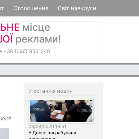
рт
Оголошення
Світ навкруги
ЛЬНЕ
місце
ОЇ
реклами!
е +38 (096) 9531240
7 останніх новин
 10:27
06/08/2026 18:51
У Дніпрі пограбували
пенсіонерку