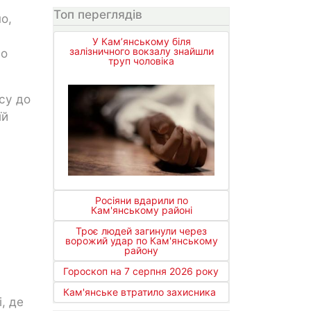
Топ переглядів
о,
У Кам’янському біля
залізничного вокзалу знайшли
ло
труп чоловіка
їсу до
їй
Росіяни вдарили по
Кам'янському районі
Троє людей загинули через
ворожий удар по Кам'янському
району
Гороскоп на 7 серпня 2026 року
Кам'янське втратило захисника
, де