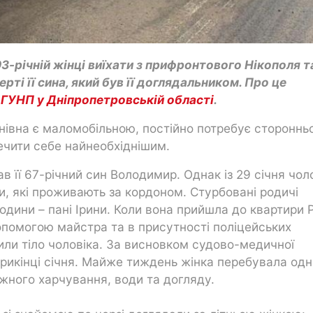
93-річній жінці виїхати з прифронтового Нікополя т
ті її сина, який був її доглядальником. Про це
а
ГУНП у Дніпропетровській області
.
анівна є маломобільною, постійно потребує сторонньо
ечити себе найнеобхіднішим.
в її 67-річний син Володимир. Однак із 29 січня чол
ми, які проживають за кордоном. Стурбовані родичі
одини – пані Ірини. Коли вона прийшла до квартири 
 допомогою майстра та в присутності поліцейських
или тіло чоловіка. За висновком судово-медичної
прикінці січня. Майже тиждень жінка перебувала одн
ежного харчування, води та догляду.