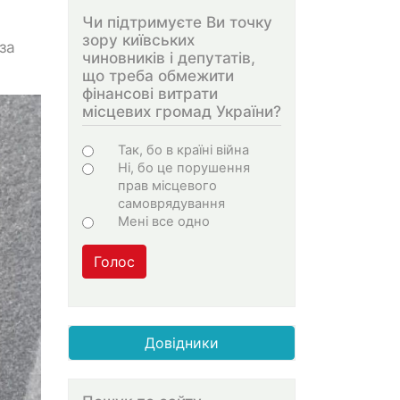
Чи підтримуєте Ви точку
зору київських
за
чиновників і депутатів,
що треба обмежити
фінансові витрати
місцевих громад України?
Варіанти
Так, бо в країні війна
Ні, бо це порушення
прав місцевого
самоврядування
Мені все одно
Голос
Довідники