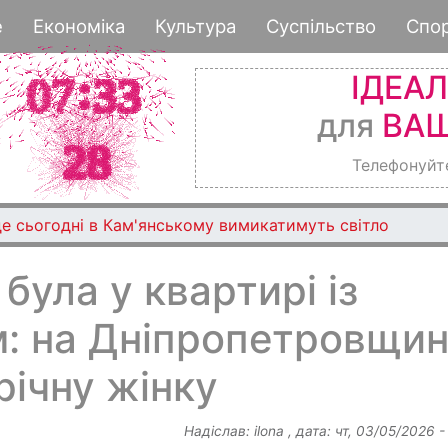
Перейти
е
Економіка
Культура
Суспільство
Спо
до
основного
ІДЕА
вмісту
для
ВАШ
Телефонуйт
де сьогодні в Кам'янському вимикатимуть світло
ула у квартирі із
: на Дніпропетровщин
ічну жінку
Надіслав:
ilona
, дата:
чт, 03/05/2026 -