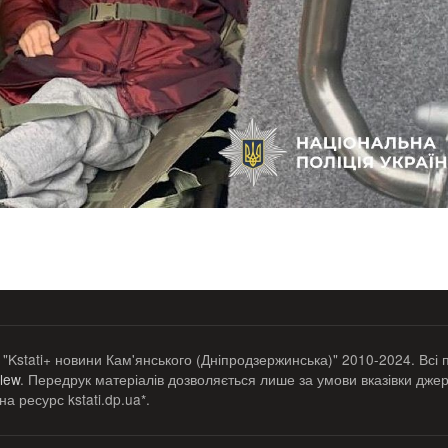
 "Kstati+ новини Кам'янського (Дніпродзержинська)" 2010-2024. Всі 
lew
. Передрук матеріалів дозволяється лише за умови вказівки джер
а ресурс kstati.dp.ua*.