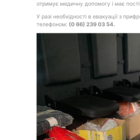
отримує медичну допомогу і має пості
У разі необхідності в евакуації з при
телефоном:
(0 66) 239 03 54.