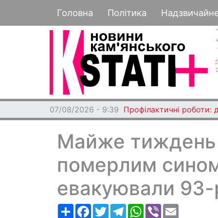
Основная навигация
Головна
Політика
Надзвичайн
07/08/2026 - 9:39
Профілактичні роботи: 
Майже тиждень б
померлим сином
евакуювали 93-р
Ресурс
Facebook
Twitter
Telegram
WhatsApp
Viber
Email