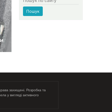
Пошук по сайту
Пошук
права захищені. Розробка та
ела у вигляді активного