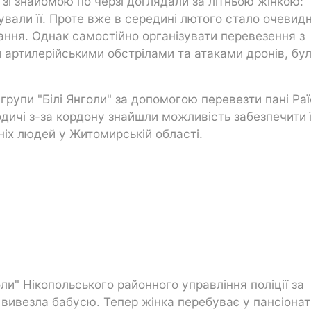
 зі знайомою по черзі доглядали за літньою жінкою:
вали її. Проте вже в середині лютого стало очевидн
ання. Однак самостійно організувати перевезення з
и артилерійськими обстрілами та атаками дронів, бу
 групи "Білі Янголи" за допомогою перевезти пані Ра
одичі з-за кордону знайшли можливість забезпечити 
ніх людей у Житомирській області.
оли" Нікопольського районного управління поліції за
" вивезла бабусю. Тепер жінка перебуває у пансіонаті