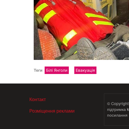
Теги
Білі Янголи
Евакуація
МЕНЮ В ПОДВАЛЕ
Контакт
© Copyright
підтримка
k
Розміщення реклами
посилання н