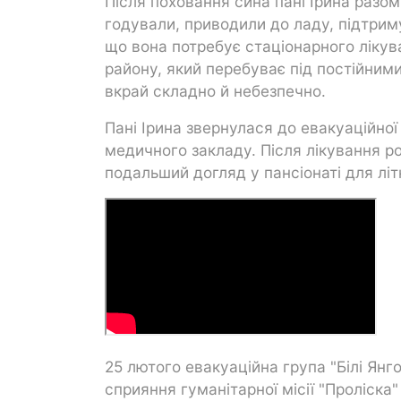
Після поховання сина пані Ірина разом
годували, приводили до ладу, підтриму
що вона потребує стаціонарного лікув
району, який перебуває під постійним
вкрай складно й небезпечно.
Пані Ірина звернулася до евакуаційної
медичного закладу. Після лікування р
подальший догляд у пансіонаті для літ
25 лютого евакуаційна група "Білі Янг
сприяння гуманітарної місії "Проліска