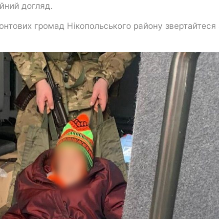
йний догляд.
фронтових громад Нікопольського району звертайтеся 