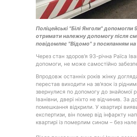
Поліцейські "Білі Янголи" допомогли 
отримати належну допомогу після смер
повідомляє "Відомо" з посиланням н
Через стан здоров’я 93-річна Раїса Ів
допомоги, не може самостійно забезп
Впродовж останніх років жінку догляда
перестав виходити на зв’язок із рідни
звернулися по допомогу до знайомої р
Іванівни, двері ніхто не відчинив. За
помешкання відкрили. У квартирі вияв
експертизи, він помер від інфаркту на
квартирі із померлим сином – без нал