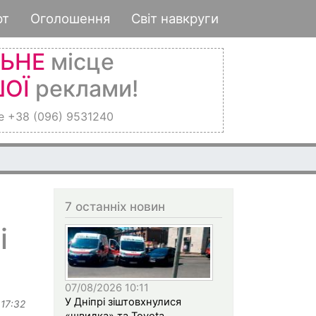
рт
Оголошення
Світ навкруги
ЛЬНЕ
місце
ОЇ
реклами!
е +38 (096) 9531240
7 останніх новин
і
07/08/2026 10:11
У Дніпрі зіштовхнулися
 17:32
«швидка» та Toyota