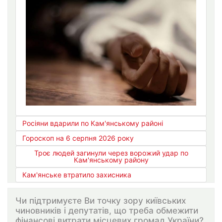
Росіяни вдарили по Кам'янському районі
Гороскоп на 6 серпня 2026 року
Троє людей загинули через ворожий удар по
Кам'янському району
Кам'янське втратило захисника
Чи підтримуєте Ви точку зору київських
чиновників і депутатів, що треба обмежити
фінансові витрати місцевих громад України?