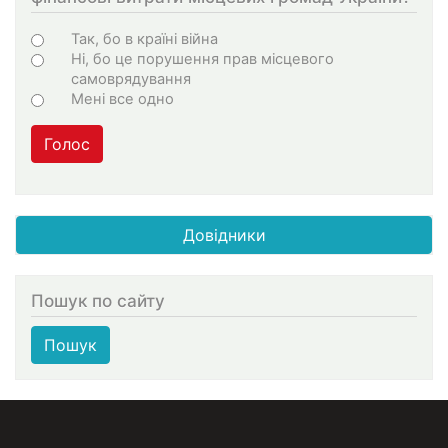
Варіанти
Так, бо в країні війна
Ні, бо це порушення прав місцевого
самоврядування
Мені все одно
Голос
Довідники
Пошук по сайту
Пошук
МЕНЮ В ПОДВАЛЕ