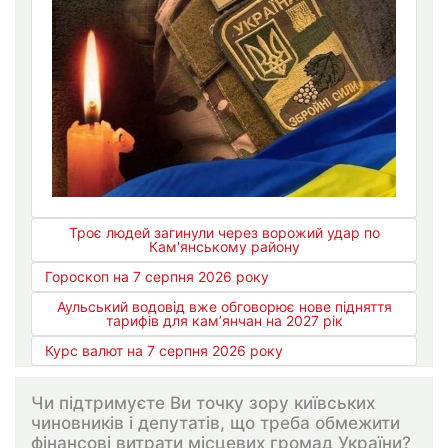
Троє людей загинули через ворожий удар по
Кам'янському району
Гороскоп на 7 серпня 2026 року
Аульський водовід вже обговорює нове підняття
тарифів для кам’янчан на 2027 рік
Курс валют на 7 серпня 2026 року
Чи підтримуєте Ви точку зору київських
чиновників і депутатів, що треба обмежити
фінансові витрати місцевих громад України?