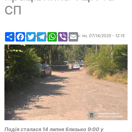
СП
Ресурс
Facebook
Twitter
Telegram
WhatsApp
Viber
Email
Надіслав:
Александр Бугаев
, дата:
пн, 07/14/2025 - 12:15
Подія сталася 14 липня близько 9:00 у