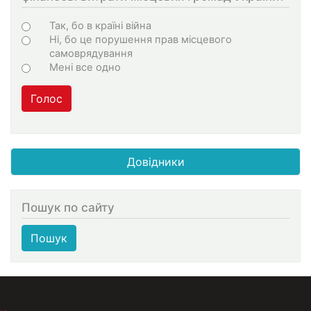
Варіанти
Так, бо в країні війна
Ні, бо це порушення прав місцевого
самоврядування
Мені все одно
Голос
Довідники
Пошук по сайту
Пошук
МЕНЮ В ПОДВАЛЕ