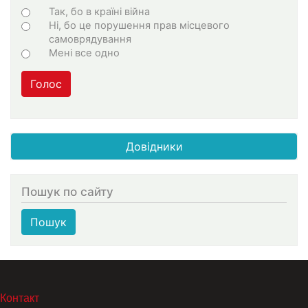
Варіанти
Так, бо в країні війна
Ні, бо це порушення прав місцевого
самоврядування
Мені все одно
Голос
Довідники
Пошук по сайту
Пошук
МЕНЮ В ПОДВАЛЕ
Контакт