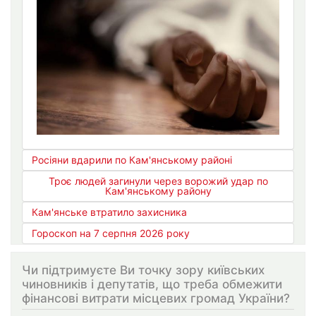
Росіяни вдарили по Кам'янському районі
Троє людей загинули через ворожий удар по
Кам'янському району
Кам'янське втратило захисника
Гороскоп на 7 серпня 2026 року
Чи підтримуєте Ви точку зору київських
чиновників і депутатів, що треба обмежити
фінансові витрати місцевих громад України?