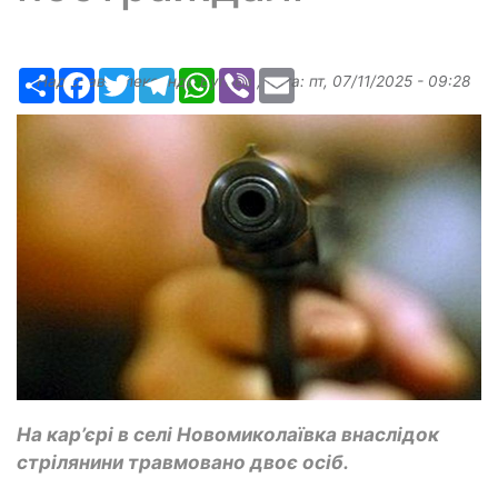
Ресурс
Facebook
Twitter
Telegram
WhatsApp
Viber
Email
Надіслав:
Александр Бугаев
, дата:
пт, 07/11/2025 - 09:28
На кар’єрі в селі Новомиколаївка внаслідок
стрілянини травмовано двоє осіб.