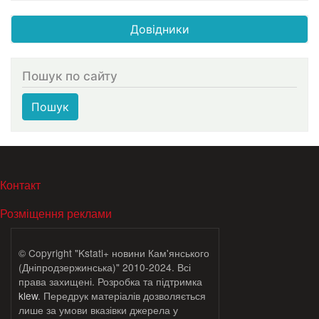
Довідники
Пошук по сайту
Пошук
МЕНЮ В ПОДВАЛЕ
Контакт
Розміщення реклами
© Copyright "Kstati+ новини Кам'янського
(Дніпродзержинська)" 2010-2024. Всі
права захищені. Розробка та підтримка
klew
. Передрук матеріалів дозволяється
лише за умови вказівки джерела у