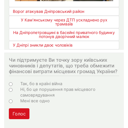
Ворог атакував Дніпровський район
У Кам’янському через ДТП ускладнено рух
трамваїв
На Дніпропетровщині в басейні приватного будинку
потонув дворічний малюк
У Дніпрі зникли двоє чоловіків
Чи підтримуєте Ви точку зору київських
чиновників і депутатів, що треба обмежити
фінансові витрати місцевих громад України?
Варіанти
Так, бо в країні війна
Ні, бо це порушення прав місцевого
самоврядування
Мені все одно
Голос