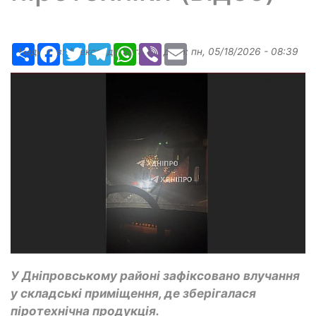
Ресурс
Facebook
Twitter
Telegram
WhatsApp
Viber
Email
Надіслав:
Александр Бугаев
, дата:
пн, 05/18/2026 - 08:39
У Дніпровському районі зафіксовано влучання
у складські приміщення, де зберігалася
піротехнічна продукція.