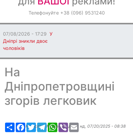
для
ВАШОЇ
реклами!
Оголошення
Телефонуйте +38 (096) 9531240
Світ навкруги
07/08/2026 - 17:29
У
Дніпрі зникли двоє
чоловіків
На
Дніпропетровщині
згорів легковик
Ресурс
Facebook
Twitter
Telegram
WhatsApp
Viber
Email
Надіслав:
Margarita
, дата:
нд, 07/20/2025 - 08:38