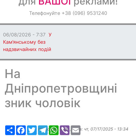
для
ВАШОЇ
реклами!
Оголошення
Телефонуйте +38 (096) 9531240
Світ навкруги
06/08/2026 - 7:37
У
Кам’янському без
надзвичайних подій
На
Дніпропетровщині
зник чоловік
Ресурс
Facebook
Twitter
Telegram
WhatsApp
Viber
Email
Надіслав:
ilona
, дата:
чт, 07/17/2025 - 13:34