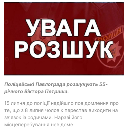
Поліцейські Павлограда розшукують 55-
річного Віктора Петраша.
15 липня до поліції надійшло повідомлення про
те, що з 8 липня чоловік перестав виходити на
звʼязок із родичами. Наразі його
місцеперебування невідоме.