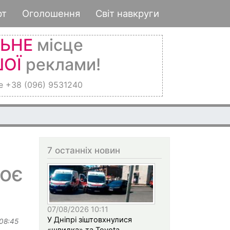
рт
Оголошення
Світ навкруги
ЛЬНЕ
місце
ОЇ
реклами!
е +38 (096) 9531240
7 останніх новин
воє
07/08/2026 10:11
У Дніпрі зіштовхнулися
 08:45
«швидка» та Toyota