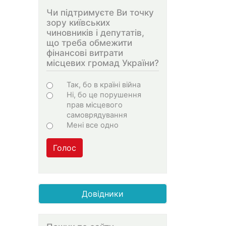
Чи підтримуєте Ви точку
зору київських
чиновників і депутатів,
що треба обмежити
фінансові витрати
місцевих громад України?
Варіанти
Так, бо в країні війна
Ні, бо це порушення
прав місцевого
самоврядування
Мені все одно
Голос
Довідники