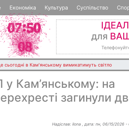
Перейти
е
Економіка
Культура
Суспільство
Спо
до
основного
ІДЕА
вмісту
для
ВАШ
Телефонуйт
де сьогодні в Кам'янському вимикатимуть світло
 у Кам’янському: на
ерехресті загинули д
Надіслав:
ilona
, дата:
пн, 06/15/2026 -