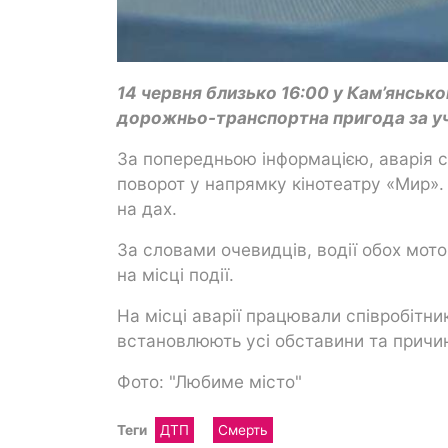
14 червня близько 16:00 у Кам’янськ
дорожньо-транспортна пригода за уч
За попередньою інформацією, аварія с
поворот у напрямку кінотеатру «Мир».
на дах.
За словами очевидців, водії обох мот
на місці події.
На місці аварії працювали співробітни
встановлюють усі обставини та причи
Фото: "Любиме місто"
Теги
ДТП
Смерть