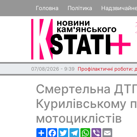
Основная навигация
Головна
Політика
Надзвичайн
07/08/2026 - 9:39
Профілактичні роботи: 
Смертельна ДТП
Курилівському п
мотоциклістів
Ресурс
Facebook
Twitter
Telegram
WhatsApp
Viber
Email