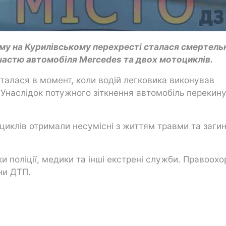
ому на Курилівському перехресті сталася смертель
астю автомобіля Mercedes та двох мотоциклів.
талася в момент, коли водій легковика виконував
 Унаслідок потужного зіткнення автомобіль перекин
оциклів отримали несумісні з життям травми та заги
ки поліції, медики та інші екстрені служби. Правоохо
ни ДТП.