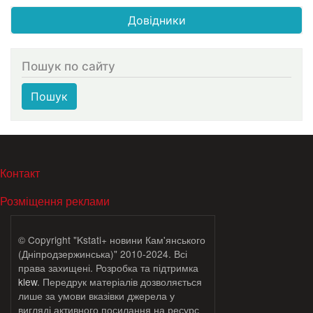
Довідники
Пошук по сайту
Пошук
МЕНЮ В ПОДВАЛЕ
Контакт
Розміщення реклами
© Copyright "Kstati+ новини Кам'янського
(Дніпродзержинська)" 2010-2024. Всі
права захищені. Розробка та підтримка
klew
. Передрук матеріалів дозволяється
лише за умови вказівки джерела у
вигляді активного посилання на ресурс