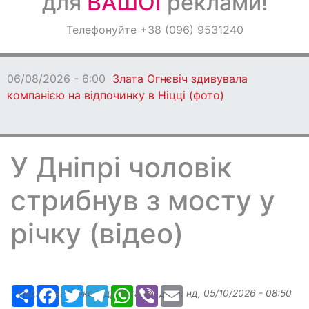
для
ВАШОЇ
реклами!
Оголошення
Телефонуйте +38 (096) 9531240
Світ навкруги
06/08/2026 - 6:00
Злата Огнєвіч здивувала
компанією на відпочинку в Ніцці (фото)
У Дніпрі чоловік
стрибнув з мосту у
річку (відео)
Ресурс
Facebook
Twitter
Telegram
WhatsApp
Viber
Email
Надіслав:
Александр Бугаев
, дата:
нд, 05/10/2026 - 08:50