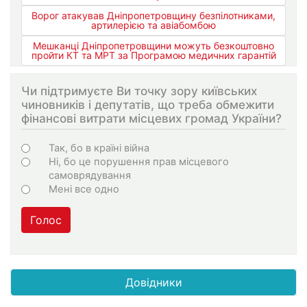
Ворог атакував Дніпропетровщину безпілотниками,
артилерією та авіабомбою
Мешканці Дніпропетровщини можуть безкоштовно
пройти КТ та МРТ за Програмою медичних гарантій
Чи підтримуєте Ви точку зору київських
чиновників і депутатів, що треба обмежити
фінансові витрати місцевих громад України?
Варіанти
Так, бо в країні війна
Ні, бо це порушення прав місцевого
самоврядування
Мені все одно
Голос
Довідники