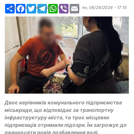
Ресурс
Facebook
Twitter
Telegram
WhatsApp
Viber
Email
Надіслав:
Александр Бугаев
, дата:
пн, 06/24/2024 - 17:15
Двоє керівників комунального підприємства
міськради, що відповідає за транспортну
інфраструктуру міста, та троє місцевих
підприємців отримали підозри. Їм загрожує до
дванадцяти років позбавлення волі.