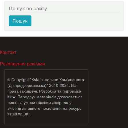
Пошук по сайту
Пошук
МЕНЮ В ПОДВАЛЕ
Контакт
Розміщення реклами
© Copyright "Kstati+ новини Кам'янського
(Дніпродзержинська)" 2010-2024. Всі
права захищені. Розробка та підтримка
klew
. Передрук матеріалів дозволяється
лише за умови вказівки джерела у
вигляді активного посилання на ресурс
kstati.dp.ua*.