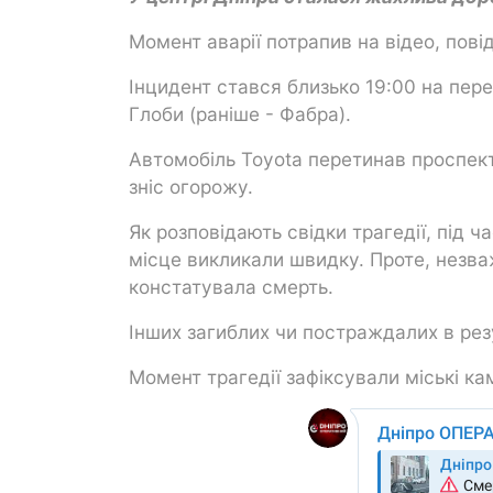
Момент аварії потрапив на відео, пові
Інцидент стався близько 19:00 на пер
Глоби (раніше - Фабра).
Автомобіль Toyota перетинав проспект 
зніс огорожу.
Як розповідають свідки трагедії, під ча
місце викликали швидку. Проте, незв
констатувала смерть.
Інших загиблих чи постраждалих в рез
Момент трагедії зафіксували міські к