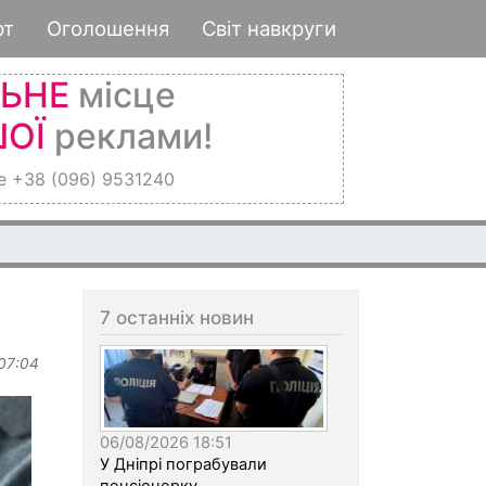
рт
Оголошення
Світ навкруги
ЛЬНЕ
місце
ОЇ
реклами!
е +38 (096) 9531240
м дня бив по Дніпропетровщині: є загиблі
7 останніх новин
 07:04
06/08/2026 18:51
У Дніпрі пограбували
пенсіонерку