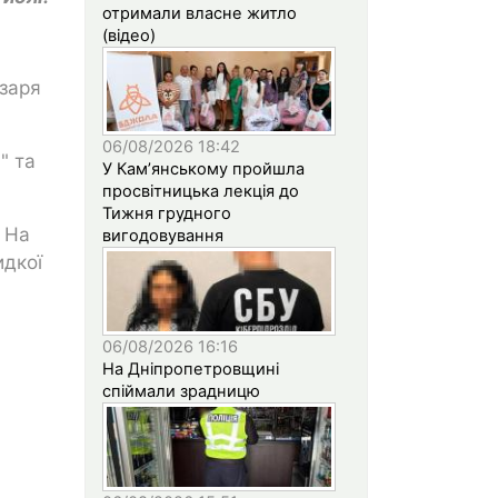
отримали власне житло
(відео)
азаря
06/08/2026 18:42
" та
У Кам’янському пройшла
просвітницька лекція до
Тижня грудного
. На
вигодовування
идкої
06/08/2026 16:16
На Дніпропетровщині
спіймали зрадницю