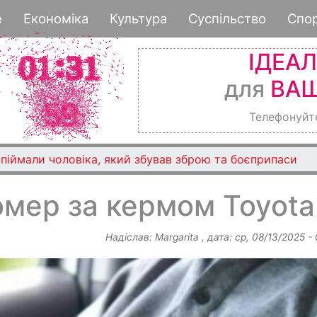
Перейти
е
Економіка
Культура
Суспільство
Спо
до
основного
ІДЕА
вмісту
для
ВАШ
Телефонуйт
06/08/2026 - 18:47
Ворог протяго
помер за кермом Toyota
Надіслав:
Margarita
, дата:
ср, 08/13/2025 -