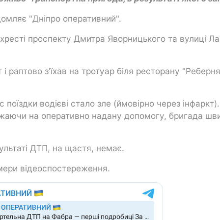
домляє "Дніпро оперативний".
ехресті проспекту Дмитра Яворницького та вулиці Л
і раптово з'їхав на тротуар біля ресторану "Реберня
с поїздки водієві стало зле (ймовірно через інфаркт)
ажаючи на оперативно надану допомогу, бригада шв
ультаті ДТП, на щастя, немає.
амери відеоспостереження.