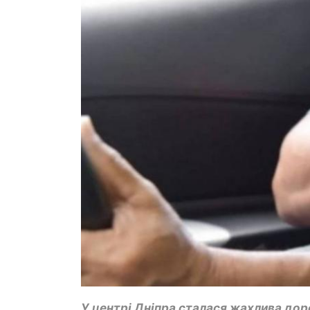
У центрі Дніпра сталася жахлива доро