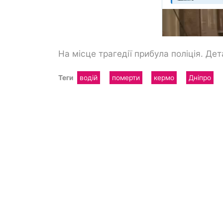
На місце трагедії прибула поліція. Дет
Теги
водій
померти
кермо
Дніпро