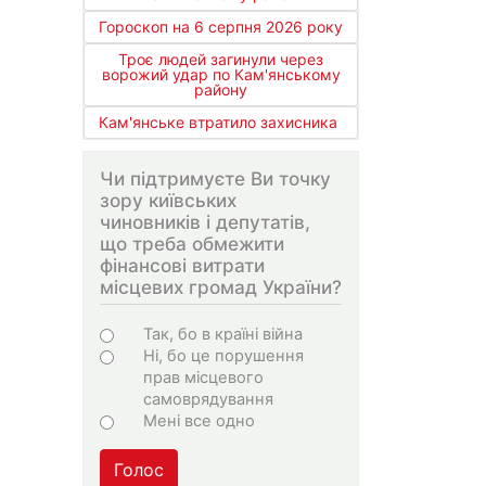
Гороскоп на 6 серпня 2026 року
Троє людей загинули через
ворожий удар по Кам'янському
району
Кам'янське втратило захисника
Чи підтримуєте Ви точку
зору київських
чиновників і депутатів,
що треба обмежити
фінансові витрати
місцевих громад України?
Варіанти
Так, бо в країні війна
Ні, бо це порушення
прав місцевого
самоврядування
Мені все одно
Голос