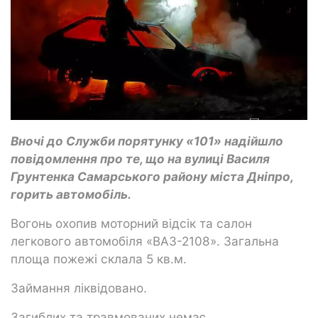
Вночі до Служби порятунку «101» надійшло
повідомлення про те, що на вулиці Василя
Грунтенка Самарського району міста Дніпро,
горить автомобіль.
Вогонь охопив моторний відсік та салон
легкового автомобіля «ВАЗ-2108». Загальна
площа пожежі склала 5 кв.м.
Займання ліквідовано.
Загиблих та травмованих немає.