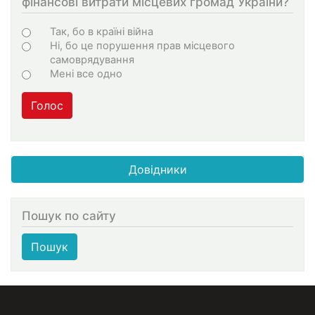
фінансові витрати місцевих громад України?
Варіанти
Так, бо в країні війна
Ні, бо це порушення прав місцевого
самоврядування
Мені все одно
Голос
Довідники
Пошук по сайту
Пошук