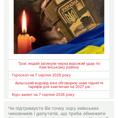
Троє людей загинули через ворожий удар по
Кам'янському району
Гороскоп на 7 серпня 2026 року
Аульський водовід вже обговорює нове підняття
тарифів для кам’янчан на 2027 рік
Курс валют на 7 серпня 2026 року
Чи підтримуєте Ви точку зору київських
чиновників і депутатів, що треба обмежити