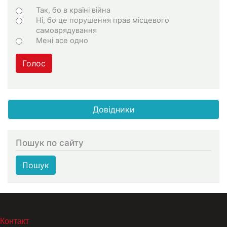
Варіанти
Так, бо в країні війна
Ні, бо це порушення прав місцевого
самоврядування
Мені все одно
Голос
Довідники
Пошук по сайту
Пошук
МЕНЮ В ПОДВАЛЕ
Контакт