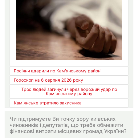
Росіяни вдарили по Кам'янському районі
Гороскоп на 6 серпня 2026 року
Троє людей загинули через ворожий удар по
Кам'янському району
Кам'янське втратило захисника
Чи підтримуєте Ви точку зору київських
чиновників і депутатів, що треба обмежити
фінансові витрати місцевих громад України?