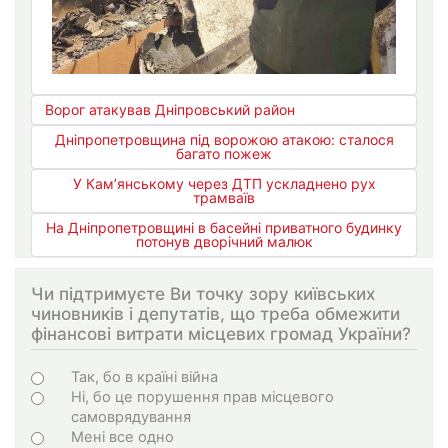
Ворог атакував Дніпровський район
Дніпропетровщина під ворожою атакою: сталося
багато пожеж
У Кам’янському через ДТП ускладнено рух
трамваїв
На Дніпропетровщині в басейні приватного будинку
потонув дворічний малюк
Чи підтримуєте Ви точку зору київських
чиновників і депутатів, що треба обмежити
фінансові витрати місцевих громад України?
Варіанти
Так, бо в країні війна
Ні, бо це порушення прав місцевого
самоврядування
Мені все одно