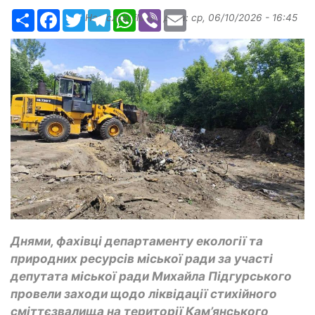
Ресурс
Facebook
Twitter
Telegram
WhatsApp
Viber
Email
Надіслав:
ilona
, дата:
ср, 06/10/2026 - 16:45
Днями, фахівці департаменту екології та
природних ресурсів міської ради за участі
депутата міської ради Михайла Підгурського
провели заходи щодо ліквідації стихійного
сміттєзвалища на території Кам’янського