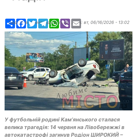
Ресурс
Facebook
Twitter
Telegram
WhatsApp
Viber
Email
Надіслав:
Александр Бугаев
, дата:
вт, 06/16/2026 - 13:02
У футбольній родині Камʼянського сталася
велика трагедія: 14 червня на Лівобережжі в
автокатастрофі загинув Родіон ШИРОКИЙ –