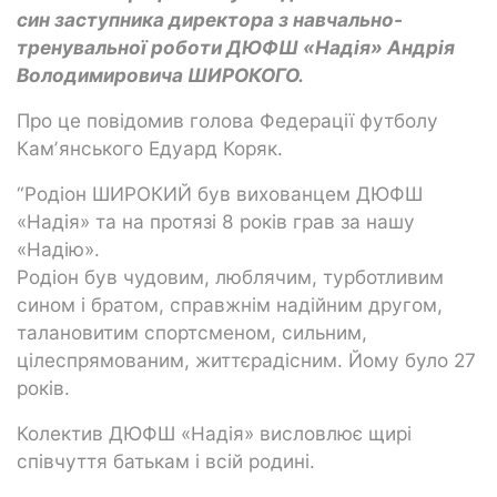
син заступника директора з навчально-
тренувальної роботи ДЮФШ «Надія» Андрія
Володимировича ШИРОКОГО.
Про це повідомив голова Федерації футболу
Камʼянського Едуард Коряк.
“Родіон ШИРОКИЙ був вихованцем ДЮФШ
«Надія» та на протязі 8 років грав за нашу
«Надію».
Родіон був чудовим, люблячим, турботливим
сином і братом, справжнім надійним другом,
талановитим спортсменом, сильним,
цілеспрямованим, життєрадісним. Йому було 27
років.
Колектив ДЮФШ «Надія» висловлює щирі
співчуття батькам і всій родині.