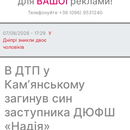
для
ВАШОЇ
реклами!
Оголошення
Телефонуйте +38 (096) 9531240
Світ навкруги
07/08/2026 - 17:29
У
Дніпрі зникли двоє
чоловіків
В ДТП у
Камʼянському
загинув син
заступника ДЮФШ
«Надія»