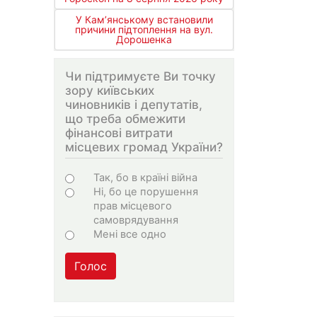
У Кам’янському встановили
причини підтоплення на вул.
Дорошенка
Чи підтримуєте Ви точку
зору київських
чиновників і депутатів,
що треба обмежити
фінансові витрати
місцевих громад України?
Варіанти
Так, бо в країні війна
Ні, бо це порушення
прав місцевого
самоврядування
Мені все одно
Голос