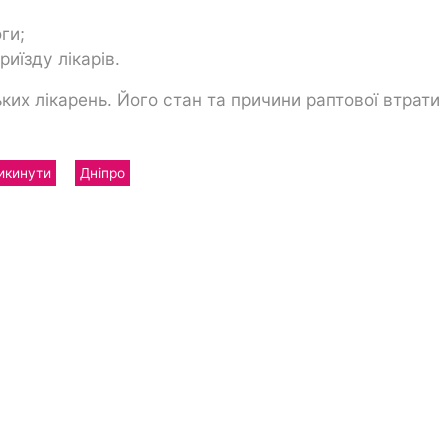
ги;
риїзду лікарів.
ьких лікарень. Його стан та причини раптової втрати
икинути
Дніпро