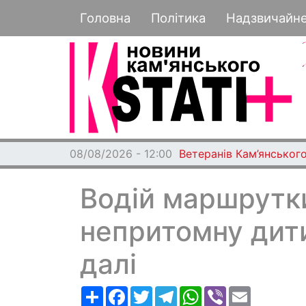
Основная навигация
Головна
Політика
Надзвичайн
08/08/2026 - 12:00
Ветеранів Кам’янського
Водій маршрутки
непритомну дити
далі
Ресурс
Facebook
Twitter
Telegram
WhatsApp
Viber
Email