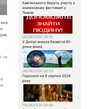
Кам’янського беруть участь у
книжковому фестивалі у
Львові
 яка
ло
одив
08/08/2026 09:55
У Дніпрі зникла безвісти 61-
річна жінка
й не
08/08/2026 09:53
Гороскоп на 8 серпня 2026
на
року
не
08/08/2026 09:49