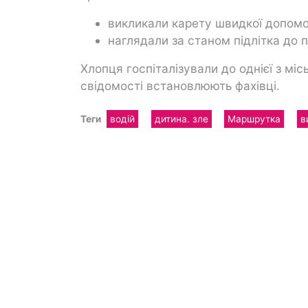
викликали карету швидкої допомо
наглядали за станом підлітка до п
Хлопця госпіталізували до однієї з міс
свідомості встановлюють фахівці.
Теги
водій
дитина. зле
Маршрутка
в