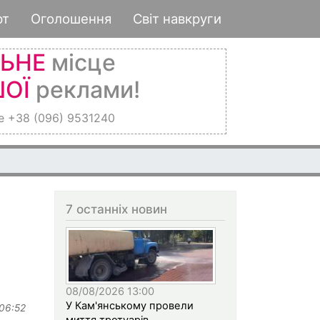
рт
Оголошення
Світ навкруги
ЛЬНЕ
місце
ОЇ
реклами!
е +38 (096) 9531240
7 останніх новин
в
08/08/2026 13:00
У Кам'янському провели
 06:52
миття тротуарів