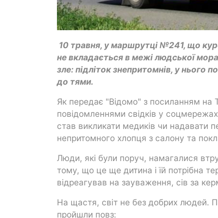
10 травня, у маршрутці №241, що кур
не вкладається в межі людської морал
зле: підліток знепритомнів, у нього п
до тями.
Як передає "Відомо" з посиланням на 
повідомленнями свідків у соцмережах, 
став викликати медиків чи надавати п
непритомного хлопця з салону та покл
Люди, які були поруч, намагалися вт
тому, що це ще дитина і їй потрібна т
відреагував на зауваження, сів за кер
На щастя, світ не без добрих людей. Пе
пройшли повз: