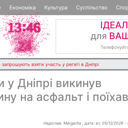
Перейти
е
Економіка
Культура
Суспільство
Спо
до
основного
ІДЕА
вмісту
для
ВАШ
Телефонуйт
 запрошують взяти участь у регаті в Дніпрі
 у Дніпрі викинув
ну на асфальт і поїха
Надіслав:
Margarita
, дата:
вт, 05/12/2026 -