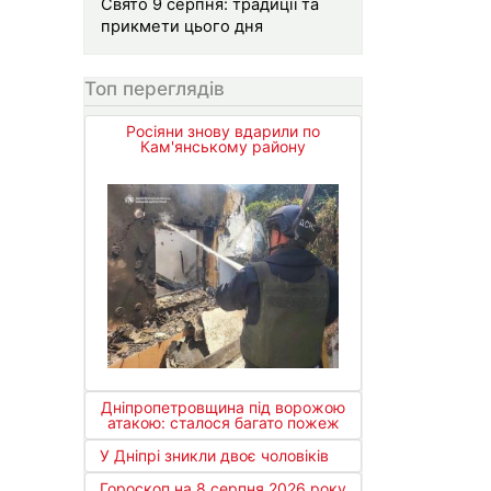
Свято 9 серпня: традиції та
прикмети цього дня
Топ переглядів
Росіяни знову вдарили по
Кам'янському району
Дніпропетровщина під ворожою
атакою: сталося багато пожеж
У Дніпрі зникли двоє чоловіків
Гороскоп на 8 серпня 2026 року