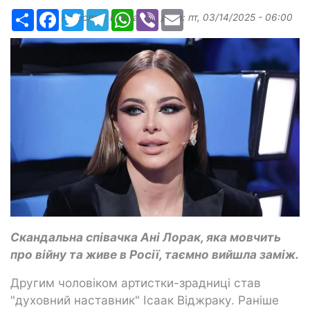
Ресурс
Facebook
Twitter
Telegram
WhatsApp
Viber
Email
Надіслав:
Margarita
, дата:
пт, 03/14/2025 - 06:00
Скандальна співачка Ані Лорак, яка мовчить
про війну та живе в Росії, таємно вийшла заміж.
Другим чоловіком артистки-зрадниці став
"духовний наставник" Ісаак Віджраку. Раніше