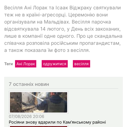
Весілля Ані Лорак та Ісаак Віджраку святкували
теж не в країні-агресорці. Церемонію вони
організували на Мальдівах. Весілля парочка
відсвяткувала 14 лютого, у День всіх закоханих,
лише в компанії одне одного. Про це скандальна
співачка розповіла російським пропагандистам,
а також показала їм фото з весілля.
Теги
Ані Лорак
одружитися
весілля
7 останніх новин
07/08/2026 20:06
Росіяни знову вдарили по Кам'янському районі