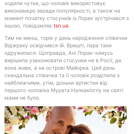
ходили чутки, що чоловік використовує
виконавицю заради популярності, а також на
момент початку стосунків із Лорак зустрічався з
іншою, повідомляє
tsn.ua
.
Тим не менш, торік у день народження співачки
Віджраку освідчився їй. Врешті, пара таки
одружилася. Щоправда, Ані Лорак чомусь
вирішила узаконювати стосунки не в Росії, де
вона живе, а на острові Майорка. Цей день
скандальна співачка та її чоловік розділили з
найближчими, утім, доньки артистки від
першого чоловіка Мурата Налкакіоглу на святі
мами не було.