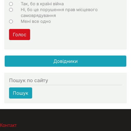
Варіанти
Так, бо в країні війна
Ні, бо це порушення прав місцевого
самоврядування
Мені все одно
Голос
Довідники
Пошук по сайту
Пошук
МЕНЮ В ПОДВАЛЕ
Контакт