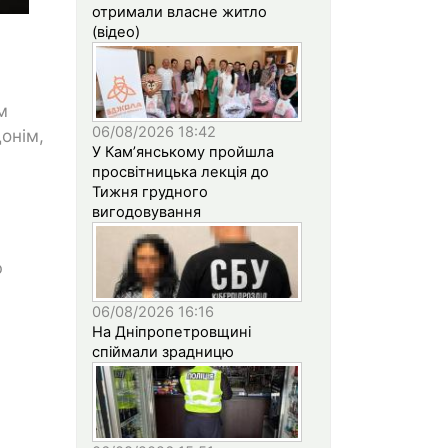
отримали власне житло
(відео)
м
06/08/2026 18:42
донім,
У Кам’янському пройшла
просвітницька лекція до
Тижня грудного
вигодовування
ю
06/08/2026 16:16
На Дніпропетровщині
спіймали зрадницю