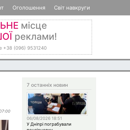
рт
Оголошення
Світ навкруги
ЛЬНЕ
місце
ОЇ
реклами!
е +38 (096) 9531240
7 останніх новин
 07:00
06/08/2026 18:51
У Дніпрі пограбували
пенсіонерку