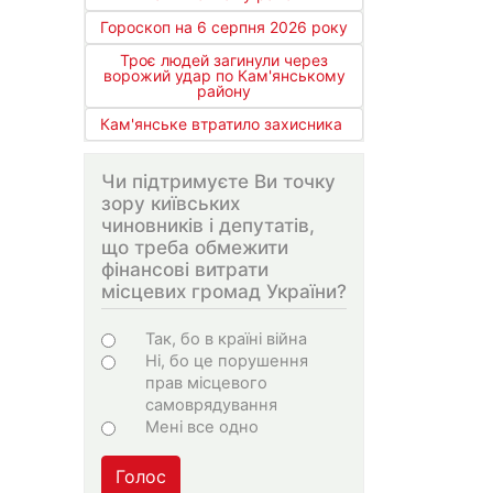
Гороскоп на 6 серпня 2026 року
Троє людей загинули через
ворожий удар по Кам'янському
району
Кам'янське втратило захисника
Чи підтримуєте Ви точку
зору київських
чиновників і депутатів,
що треба обмежити
фінансові витрати
місцевих громад України?
Варіанти
Так, бо в країні війна
Ні, бо це порушення
прав місцевого
самоврядування
Мені все одно
Голос