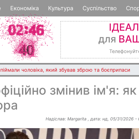
Перейти
е
Економіка
Культура
Суспільство
Спо
до
основного
ІДЕА
вмісту
для
ВАШ
Телефонуйт
піймали чоловіка, який збував зброю та боєприпаси
іційно змінив ім'я: як
ора
Надіслав:
Margarita
, дата:
нд, 05/31/2026 -