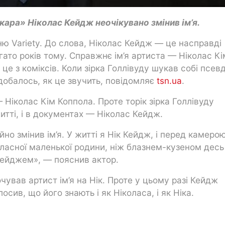
ара» Ніколас Кейдж неочікувано змінив ім’я.
ню Variety. До слова, Ніколас Кейдж — це насправді
ато років тому. Справжнє ім’я артиста — Ніколас Кі
це з коміксів. Коли зірка Голлівуду шукав собі псев
добалось, як це звучить, повідомляє
tsn.ua
.
Ніколас Кім Коппола. Проте торік зірка Голлівуду
житті, і в документах — Ніколас Кейдж.
но змінив ім’я. У житті я Нік Кейдж, і перед камеро
ласної маленької родини, ніж блазнем-кузеном десь
 Кейджем», — пояснив актор.
ував артист ім’я на Нік. Проте у цьому разі Кейдж
осив, що його знають і як Ніколаса, і як Ніка.