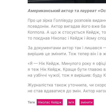
Американський актор та лауреат «Оск
Про це зірка Голлівуду розповів видан
псевдонім. Актор вигадав його вже баг
Коппола. А що ж стосується Кейдж, то 
то поєднав Ніколас і Кейдж і йому спо
За документами актор так і лишався — 
вирішив це змінити. Тож тепер він і в 
«Я — Нік Кейдж. Минулого року я офіцій
я теж Нік Кейдж. Краще бути главою в
на узбіччі чужої, тож я вирішив: буду
Журналістка також уточнила, чи скороч
не став вдаватися до змін. Актор нагол
Теги
Ніколас Кейдж
ім'я
змінити